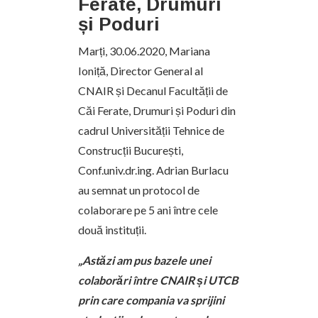
Ferate, Drumuri
și Poduri
Marți, 30.06.2020, Mariana
Ioniță, Director General al
CNAIR și Decanul Facultății de
Căi Ferate, Drumuri și Poduri din
cadrul Universității Tehnice de
Construcții București,
Conf.univ.dr.ing. Adrian Burlacu
au semnat un protocol de
colaborare pe 5 ani între cele
două instituții.
„Astăzi am pus bazele unei
colaborări între CNAIR și UTCB
prin care compania va sprijini