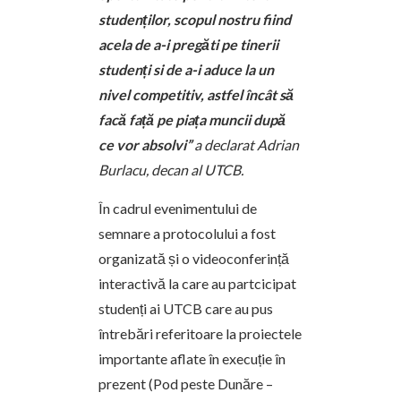
studenților, scopul nostru fiind
acela de a-i pregăti pe tinerii
studenți si de a-i aduce la un
nivel competitiv, astfel încât să
facă față pe piața muncii după
ce vor absolvi
”
a declarat Adrian
Burlacu, decan al UTCB.
În cadrul evenimentului de
semnare a protocolului a fost
organizată și o videoconferință
interactivă la care au partcicipat
studenți ai UTCB care au pus
întrebări referitoare la proiectele
importante aflate în execuție în
prezent (Pod peste Dunăre –