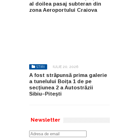
al doilea pasaj subteran din
zona Aeroportului Craiova
STIRI
IULIE 20, 2026
A fost străpunsă prima galerie
a tunelului Boița 1 de pe
secțiunea 2 a Autostrăzii
Sibiu–Pitești
Newsletter