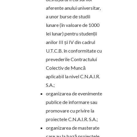
aferente anului universitar,
a unor burse de studii
lunare (în valoare de 1000
lei lunar) pentru studenții
anilor III și IV din cadrul
U.T.C.B. în conformitate cu
prevederile Contractului
Colectiv de Muncă
aplicabil la nivel C.N.A.I.R.
S.A.;
organizarea de evenimente
publice de informare sau
promovare cu privire la
proiectele C.N.A.I.R. S.A.;
organizarea de masterate
care au la bază proiectele