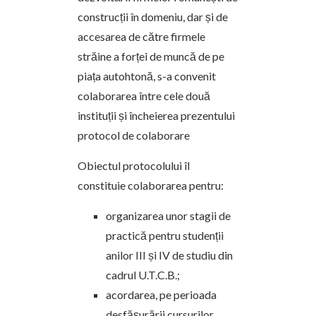
construcții în domeniu, dar și de
accesarea de către firmele
străine a forței de muncă de pe
piața autohtonă, s-a convenit
colaborarea între cele două
instituții și încheierea prezentului
protocol de colaborare
Obiectul protocolului îl
constituie colaborarea pentru:
organizarea unor stagii de
practică pentru studenții
anilor III și IV de studiu din
cadrul U.T.C.B.;
acordarea, pe perioada
desfășurării cursurilor