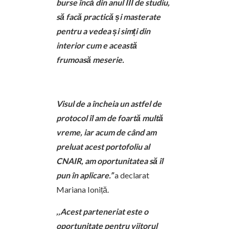
burse încă din anul III de studiu,
să facă practică și masterate
pentru a vedea și simți din
interior cum e această
frumoasă meserie.
Visul de a încheia un astfel de
protocol îl am de foartă multă
vreme, iar acum de când am
preluat acest portofoliu al
CNAIR, am oportunitatea să îl
pun în aplicare.”
a declarat
Mariana Ioniță.
,,Acest parteneriat este o
oportunitate pentru viitorul