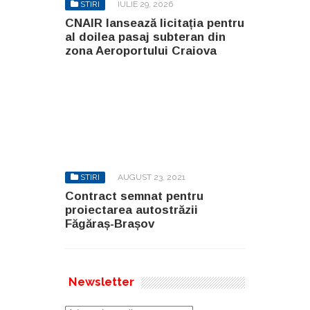
STIRI
IULIE 29, 2026
CNAIR lansează licitația pentru
al doilea pasaj subteran din
zona Aeroportului Craiova
STIRI
AUGUST 23, 2021
Contract semnat pentru
proiectarea autostrăzii
Făgăraș-Brașov
Newsletter