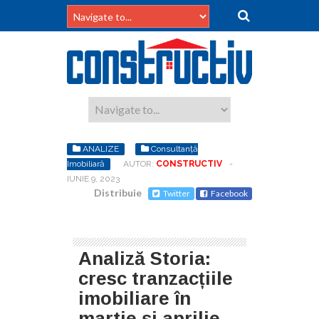
ANALIZE
Consultanță
Imobiliară
AUTOR:
CONSTRUCTIV
-
IUNIE 9, 2023
Distribuie
Twitter
Facebook
Analiză Storia:
cresc tranzacțiile
imobiliare în
martie și aprilie,