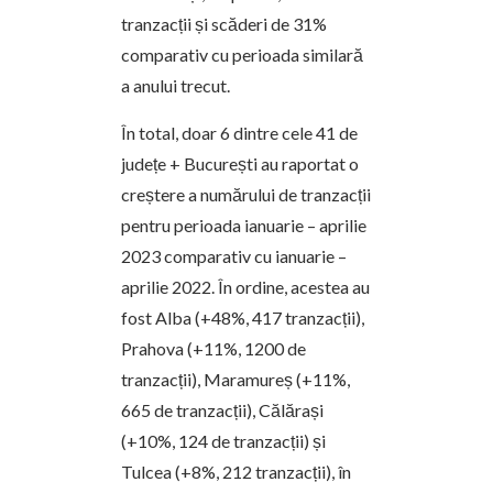
tranzacții și scăderi de 31%
comparativ cu perioada similară
a anului trecut.
În total, doar 6 dintre cele 41 de
județe + București au raportat o
creștere a numărului de tranzacții
pentru perioada ianuarie – aprilie
2023 comparativ cu ianuarie –
aprilie 2022. În ordine, acestea au
fost Alba (+48%, 417 tranzacții),
Prahova (+11%, 1200 de
tranzacții), Maramureș (+11%,
665 de tranzacții), Călărași
(+10%, 124 de tranzacții) și
Tulcea (+8%, 212 tranzacții), în