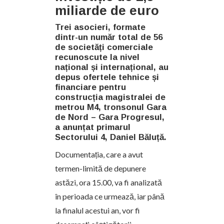
miliarde de euro
Trei asocieri, formate
dintr-un număr total de 56
de societăți comerciale
recunoscute la nivel
național și internațional, au
depus ofertele tehnice și
financiare pentru
construcția magistralei de
metrou M4, tronsonul Gara
de Nord – Gara Progresul,
a anunțat primarul
Sectorului 4, Daniel Băluță.
Documentația, care a avut
termen-limită de depunere
astăzi, ora 15.00, va fi analizată
în perioada ce urmează, iar până
la finalul acestui an, vor fi