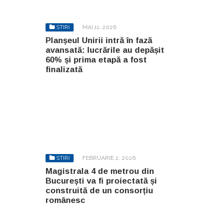
STIRI
MAI 11, 2026
Planșeul Unirii intră în fază
avansată: lucrările au depășit
60% și prima etapă a fost
finalizată
STIRI
FEBRUARIE 2, 2026
Magistrala 4 de metrou din
București va fi proiectată și
construită de un consorțiu
românesc