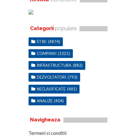
Categorii
populare
STIRI
(4874)
COMPANII
(1021)
INFRASTRUCTURA
(882)
DEZVOLTATORI
(793)
NECLASIFICATE
(481)
ANALIZE
(404)
Navigheaza
Termeni si conditii