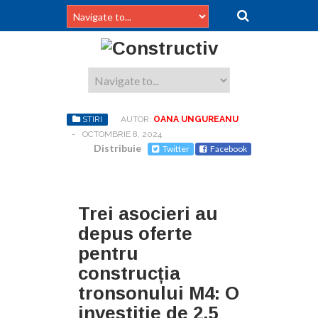
STIRI
AUTOR:
OANA UNGUREANU
-
OCTOMBRIE 8, 2024
Distribuie
Twitter
Facebook
Trei asocieri au
depus oferte
pentru
construcția
tronsonului M4: O
investiție de 2,5