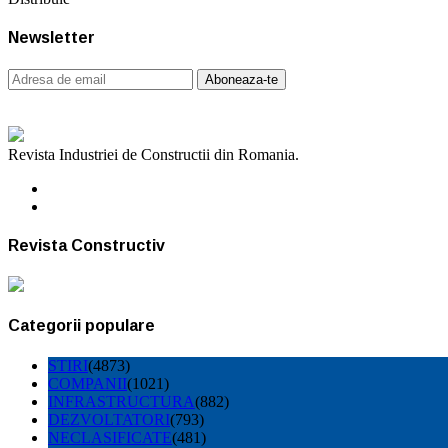
Newsletter
Revista Industriei de Constructii din Romania.
Revista Constructiv
Categorii populare
STIRI
(4873)
COMPANII
(1021)
INFRASTRUCTURA
(882)
DEZVOLTATORI
(793)
NECLASIFICATE
(481)