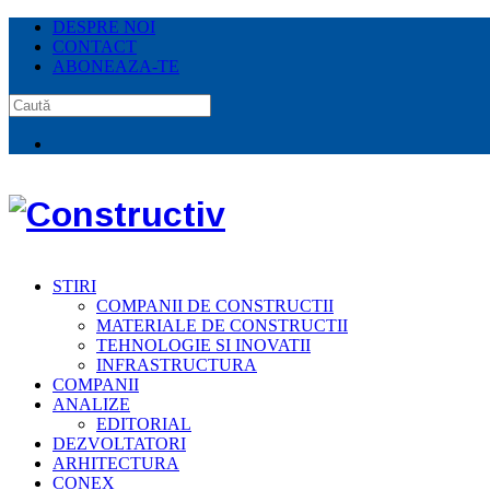
DESPRE NOI
CONTACT
ABONEAZA-TE
STIRI
COMPANII DE CONSTRUCTII
MATERIALE DE CONSTRUCTII
TEHNOLOGIE SI INOVATII
INFRASTRUCTURA
COMPANII
ANALIZE
EDITORIAL
DEZVOLTATORI
ARHITECTURA
CONEX