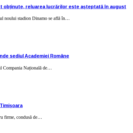
t obținute, reluarea lucrărilor este așteptată în august
ctul noului stadion Dinamo se află în…
xtinde sediul Academiei Române
ediul Compania Națională de…
 Timișoara
tru firme, condusă de…