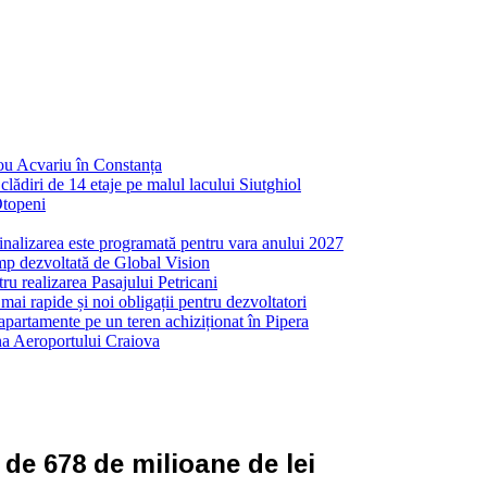
nou Acvariu în Constanța
ădiri de 14 etaje pe malul lacului Siutghiol
Otopeni
inalizarea este programată pentru vara anului 2027
mp dezvoltată de Global Vision
ru realizarea Pasajului Petricani
ai rapide și noi obligații pentru dezvoltatori
partamente pe un teren achiziționat în Pipera
ona Aeroportului Craiova
 de 678 de milioane de lei