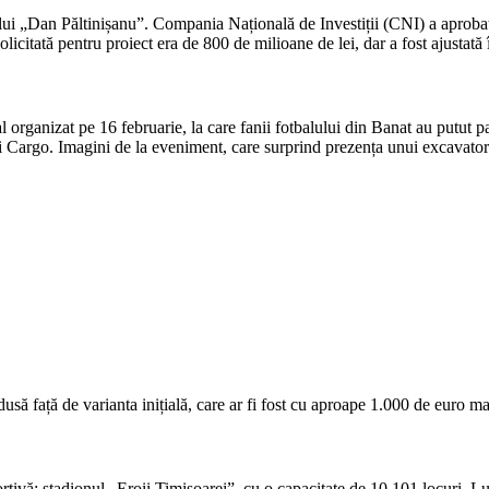
ului „Dan Păltinișanu”. Compania Națională de Investiții (CNI) a aprobat
icitată pentru proiect era de 800 de milioane de lei, dar a fost ajustată 
 organizat pe 16 februarie, la care fanii fotbalului din Banat au putut p
Cargo. Imagini de la eveniment, care surprind prezența unui excavator pe
să față de varianta inițială, care ar fi fost cu aproape 1.000 de euro m
ortivă: stadionul „Eroii Timișoarei”, cu o capacitate de 10.101 locuri. L