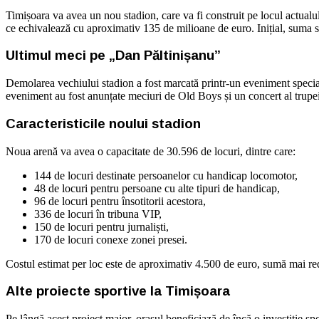
Timișoara va avea un nou stadion, care va fi construit pe locul actual
ce echivalează cu aproximativ 135 de milioane de euro. Inițial, suma sol
Ultimul meci pe „Dan Păltinișanu”
Demolarea vechiului stadion a fost marcată printr-un eveniment special
eveniment au fost anunțate meciuri de Old Boys și un concert al trupei 
Caracteristicile noului stadion
Noua arenă va avea o capacitate de 30.596 de locuri, dintre care:
144 de locuri destinate persoanelor cu handicap locomotor,
48 de locuri pentru persoane cu alte tipuri de handicap,
96 de locuri pentru însotitorii acestora,
336 de locuri în tribuna VIP,
150 de locuri pentru jurnaliști,
170 de locuri conexe zonei presei.
Costul estimat per loc este de aproximativ 4.500 de euro, sumă mai redu
Alte proiecte sportive la Timișoara
Pe lângă acest proiect major, orașul beneficiază de încă o investiție sp