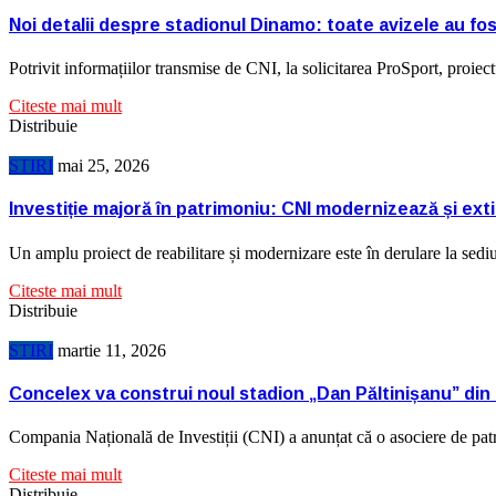
Noi detalii despre stadionul Dinamo: toate avizele au fos
Potrivit informațiilor transmise de CNI, la solicitarea ProSport, proie
Citeste mai mult
Distribuie
STIRI
mai 25, 2026
Investiție majoră în patrimoniu: CNI modernizează și e
Un amplu proiect de reabilitare și modernizare este în derulare la s
Citeste mai mult
Distribuie
STIRI
martie 11, 2026
Concelex va construi noul stadion „Dan Păltinișanu” din
Compania Națională de Investiții (CNI) a anunțat că o asociere de pa
Citeste mai mult
Distribuie