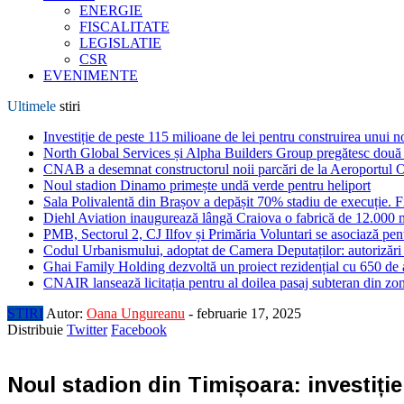
ENERGIE
FISCALITATE
LEGISLATIE
CSR
EVENIMENTE
Ultimele
stiri
Investiție de peste 115 milioane de lei pentru construirea unui 
North Global Services și Alpha Builders Group pregătesc două cl
CNAB a desemnat constructorul noii parcări de la Aeroportul 
Noul stadion Dinamo primește undă verde pentru heliport
Sala Polivalentă din Brașov a depășit 70% stadiu de execuție. F
Diehl Aviation inaugurează lângă Craiova o fabrică de 12.000 
PMB, Sectorul 2, CJ Ilfov și Primăria Voluntari se asociază pent
Codul Urbanismului, adoptat de Camera Deputaților: autorizări m
Ghai Family Holding dezvoltă un proiect rezidențial cu 650 de a
CNAIR lansează licitația pentru al doilea pasaj subteran din z
STIRI
Autor:
Oana Ungureanu
-
februarie 17, 2025
Distribuie
Twitter
Facebook
Noul stadion din Timișoara: investiție