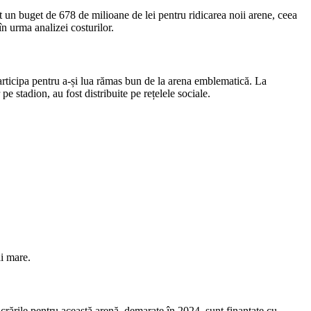
 un buget de 678 de milioane de lei pentru ridicarea noii arene, ceea
în urma analizei costurilor.
articipa pentru a-și lua rămas bun de la arena emblematică. La
 stadion, au fost distribuite pe rețelele sociale.
ai mare.
ucrările pentru această arenă, demarate în 2024, sunt finanțate cu