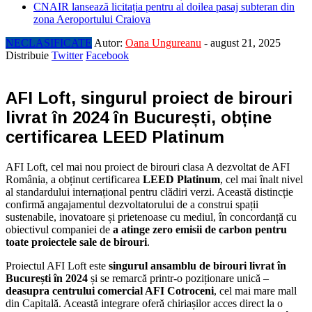
CNAIR lansează licitația pentru al doilea pasaj subteran din
zona Aeroportului Craiova
NECLASIFICATE
Autor:
Oana Ungureanu
-
august 21, 2025
Distribuie
Twitter
Facebook
AFI Loft, singurul proiect de birouri
livrat în 2024 în București, obține
certificarea LEED Platinum
AFI Loft, cel mai nou proiect de birouri clasa A dezvoltat de AFI
România, a obținut certificarea
LEED Platinum
, cel mai înalt nivel
al standardului internațional pentru clădiri verzi. Această distincție
confirmă angajamentul dezvoltatorului de a construi spații
sustenabile, inovatoare și prietenoase cu mediul, în concordanță cu
obiectivul companiei de
a atinge zero emisii de carbon pentru
toate proiectele sale de birouri
.
Proiectul AFI Loft este
singurul ansamblu de birouri livrat în
București în 2024
și se remarcă printr-o poziționare unică –
deasupra centrului comercial AFI Cotroceni
, cel mai mare mall
din Capitală. Această integrare oferă chiriașilor acces direct la o