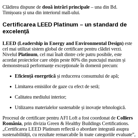
Clădirea dispune de
două intrări principale
– una din Bd.
Timișoara și una din interiorul mall-ului.
Certificarea LEED Platinum – un standard de
excelență
LEED (Leadership in Energy and Environmental Design)
este
cel mai utilizat sistem global de certificare pentru clădiri verzi.
Nivelul
Platinum
, cel mai înalt dintre cele patru posibile, este
acordat proiectelor care obțin peste 80% din punctajul maxim și
demonstrează performanțe excepționale în domenii precum:
Eficiență energetică
și reducerea consumului de apă;
Limitarea emisiilor de gaze cu efect de seră;
Calitatea mediului interior;
Utilizarea materialelor sustenabile și inovație tehnologică.
Procesul de certificare pentru AFI Loft a fost coordonat de
Colliers
România
, prin divizia Green & Healthy Buildings Certifications.
„Certificarea LEED Platinum reflectă o abordare integrată asupra
sustenabilității, cu rezultate remarcabile în toate categoriile evaluate”,