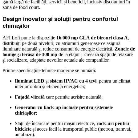
gamă largă de facilități, servicii și beneficii, inclusiv discounturi în
zona de food court.
Design inovator și soluții pentru confortul
chiriașilor
AFI Loft pune la dispoziție
16.000 mp GLA de birouri clasa A
,
distribuiți pe două niveluri, cu atriumuri generoase ce asigură
iluminare naturală și reduc consumul de energie electrică.
Zonele de
lounge și terasa de 300 mp
de la etajul 1 creează spații de relaxare
și socializare, adaptate nevoilor actuale ale companiilor.
Printre specificațiile tehnice moderne se numără:
Iluminat LED
și
sistem HVAC cu 4 țevi
, pentru un climat
interior optim și eficiență energetică;
Fațadă vitrată
care permite aerisire naturală;
Generator cu back-up inclusiv pentru sistemele
chiriașilor
;
Stații de încărcare pentru mașini electrice,
rack-uri pentru
biciclete
și acces facil la transportul public (metrou, tramvai,
autobuze).