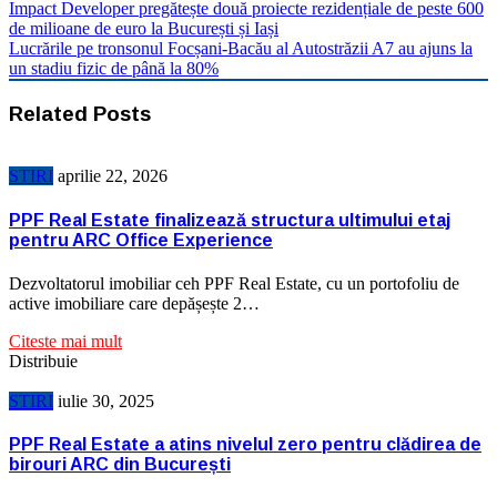
Impact Developer pregătește două proiecte rezidențiale de peste 600
de milioane de euro la București și Iași
Lucrările pe tronsonul Focșani-Bacău al Autostrăzii A7 au ajuns la
un stadiu fizic de până la 80%
Related Posts
STIRI
aprilie 22, 2026
PPF Real Estate finalizează structura ultimului etaj
pentru ARC Office Experience
Dezvoltatorul imobiliar ceh PPF Real Estate, cu un portofoliu de
active imobiliare care depășește 2…
Citeste mai mult
Distribuie
STIRI
iulie 30, 2025
PPF Real Estate a atins nivelul zero pentru clădirea de
birouri ARC din București