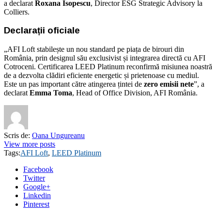
a declarat
Roxana Isopescu
, Director ESG Strategic Advisory la
Colliers.
Declarații oficiale
„AFI Loft stabilește un nou standard pe piața de birouri din
România, prin designul său exclusivist și integrarea directă cu AFI
Cotroceni. Certificarea LEED Platinum reconfirmă misiunea noastră
de a dezvolta clădiri eficiente energetic și prietenoase cu mediul.
Este un pas important către atingerea țintei de
zero emisii nete
”, a
declarat
Emma Toma
, Head of Office Division, AFI România.
Scris de:
Oana Ungureanu
View more posts
Tags:
AFI Loft
,
LEED Platinum
Facebook
Twitter
Google+
Linkedin
Pinterest