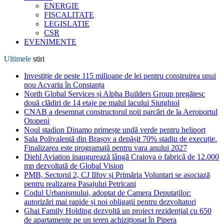
ENERGIE
FISCALITATE
LEGISLATIE
CSR
EVENIMENTE
Ultimele
stiri
Investiție de peste 115 milioane de lei pentru construirea unui
nou Acvariu în Constanța
North Global Services și Alpha Builders Group pregătesc
două clădiri de 14 etaje pe malul lacului Siutghiol
CNAB a desemnat constructorul noii parcări de la Aeroportul
Otopeni
Noul stadion Dinamo primește undă verde pentru heliport
Sala Polivalentă din Brașov a depășit 70% stadiu de execuție.
Finalizarea este programată pentru vara anului 2027
Diehl Aviation inaugurează lângă Craiova o fabrică de 12.000
mp dezvoltată de Global Vision
PMB, Sectorul 2, CJ Ilfov și Primăria Voluntari se asociază
pentru realizarea Pasajului Petricani
Codul Urbanismului, adoptat de Camera Deputaților:
autorizări mai rapide și noi obligații pentru dezvoltatori
Ghai Family Holding dezvoltă un proiect rezidențial cu 650
de apartamente pe un teren achiziționat în Pipera