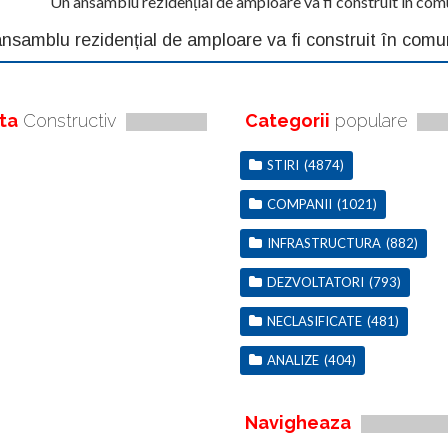
Un ansamblu rezidențial de amploare va fi construit în co
nsamblu rezidențial de amploare va fi construit în com
ta
Constructiv
Categorii
populare
STIRI
(4874)
COMPANII
(1021)
INFRASTRUCTURA
(882)
DEZVOLTATORI
(793)
NECLASIFICATE
(481)
ANALIZE
(404)
Navigheaza