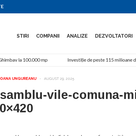
TE
STIRI
COMPANII
ANALIZE
DEZVOLTATORI
 Ghimbav la 100.000 mp
Investiție de peste 115 milioane d
OANA UNGUREANU
-
AUGUST 29, 2025
samblu-vile-comuna-mi
0×420