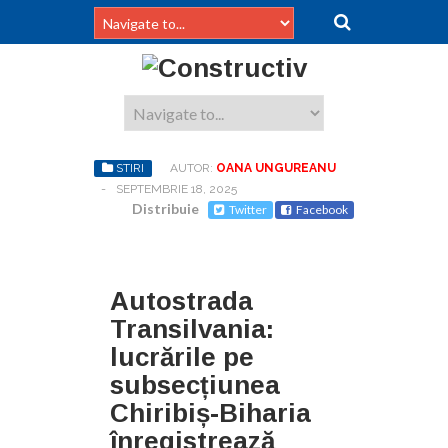
STIRI
AUTOR:
OANA UNGUREANU
-
SEPTEMBRIE 18, 2025
Distribuie
Twitter
Facebook
Autostrada
Transilvania:
lucrările pe
subsecțiunea
Chiribiș-Biharia
înregistrează