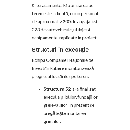
și terasamente. Mobilizarea pe
teren este ridicată, cu un personal
de aproximativ 200 de angajați și
223 de autovehicule, utilaje și
echipamente implicate în proiect.
Structuri în execuție
Echipa Companiei Naționale de
Investiții Rutiere monitorizează
progresul lucrărilor pe teren:
Structura 52
: s-a finalizat
execuția piloților, fundațiilor
și elevațiilor; în prezent se
pregătește montarea
grinzilor.