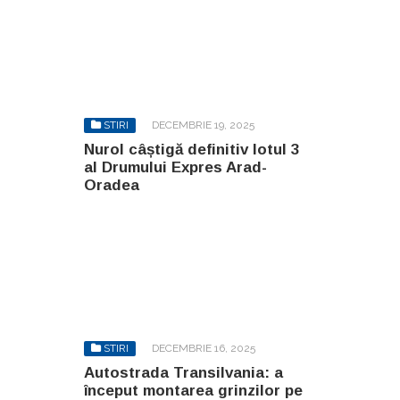
STIRI
DECEMBRIE 19, 2025
Nurol câștigă definitiv lotul 3
al Drumului Expres Arad-
Oradea
STIRI
DECEMBRIE 16, 2025
Autostrada Transilvania: a
început montarea grinzilor pe