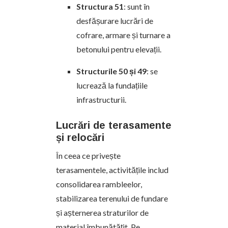
Structura 51
: sunt în
desfășurare lucrări de
cofrare, armare și turnare a
betonului pentru elevații.
Structurile 50 și 49
: se
lucrează la fundațiile
infrastructurii.
Lucrări de terasamente
și relocări
În ceea ce privește
terasamentele, activitățile includ
consolidarea rambleelor,
stabilizarea terenului de fundare
și așternerea straturilor de
material îmbunătățit. Pe