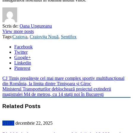
Scris de:
Oana Ungureanu
View more posts
Tags:
Craiova
,
Craiovița Nouă
,
Sentifox
Facebook
Twitter
Google+
Linkedin
Pinterest
CJ Timiș pregătește cel mai mare complex sportiv multifuncțional
din România, la limita dintre Timișoara și Giroc
Ministerul Transporturilor deblochează proiectul extinderii
magistralei M4 de metrou, cu 14 stații noi în București
Related Posts
STIRI
decembrie 22, 2025