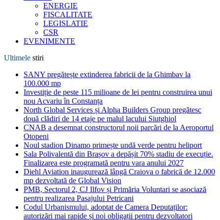
ENERGIE
FISCALITATE
LEGISLATIE
CSR
EVENIMENTE
Ultimele
stiri
SANY pregătește extinderea fabricii de la Ghimbav la
100.000 mp
Investiție de peste 115 milioane de lei pentru construirea unui
nou Acvariu în Constanța
North Global Services și Alpha Builders Group pregătesc
două clădiri de 14 etaje pe malul lacului Siutghiol
CNAB a desemnat constructorul noii parcări de la Aeroportul
Otopeni
Noul stadion Dinamo primește undă verde pentru heliport
Sala Polivalentă din Brașov a depășit 70% stadiu de execuție.
Finalizarea este programată pentru vara anului 2027
Diehl Aviation inaugurează lângă Craiova o fabrică de 12.000
mp dezvoltată de Global Vision
PMB, Sectorul 2, CJ Ilfov și Primăria Voluntari se asociază
pentru realizarea Pasajului Petricani
Codul Urbanismului, adoptat de Camera Deputaților:
autorizări mai rapide și noi obligații pentru dezvoltatori