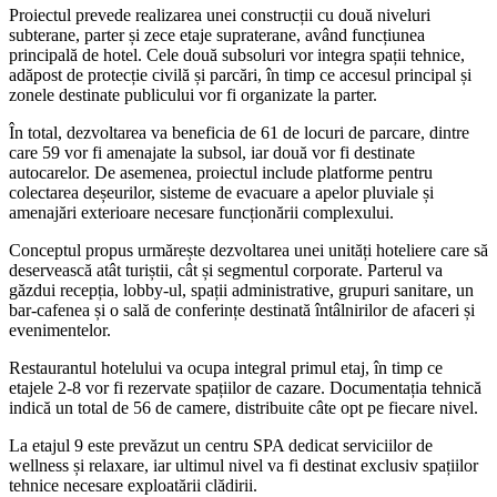
Proiectul prevede realizarea unei construcții cu două niveluri
subterane, parter și zece etaje supraterane, având funcțiunea
principală de hotel. Cele două subsoluri vor integra spații tehnice,
adăpost de protecție civilă și parcări, în timp ce accesul principal și
zonele destinate publicului vor fi organizate la parter.
În total, dezvoltarea va beneficia de 61 de locuri de parcare, dintre
care 59 vor fi amenajate la subsol, iar două vor fi destinate
autocarelor. De asemenea, proiectul include platforme pentru
colectarea deșeurilor, sisteme de evacuare a apelor pluviale și
amenajări exterioare necesare funcționării complexului.
Conceptul propus urmărește dezvoltarea unei unități hoteliere care să
deservească atât turiștii, cât și segmentul corporate. Parterul va
găzdui recepția, lobby-ul, spații administrative, grupuri sanitare, un
bar-cafenea și o sală de conferințe destinată întâlnirilor de afaceri și
evenimentelor.
Restaurantul hotelului va ocupa integral primul etaj, în timp ce
etajele 2-8 vor fi rezervate spațiilor de cazare. Documentația tehnică
indică un total de 56 de camere, distribuite câte opt pe fiecare nivel.
La etajul 9 este prevăzut un centru SPA dedicat serviciilor de
wellness și relaxare, iar ultimul nivel va fi destinat exclusiv spațiilor
tehnice necesare exploatării clădirii.