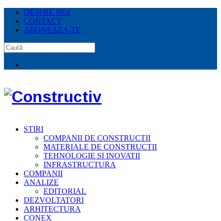
DESPRE NOI
CONTACT
ABONEAZA-TE
STIRI
COMPANII DE CONSTRUCTII
MATERIALE DE CONSTRUCTII
TEHNOLOGIE SI INOVATII
INFRASTRUCTURA
COMPANII
ANALIZE
EDITORIAL
DEZVOLTATORI
ARHITECTURA
CONEX