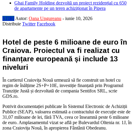
Ghai Family Holding dezvoltă un proiect rezidențial cu 650
de apartamente pe un teren achiziționat în Pipera
STIRI
Autor:
Oana Ungureanu
-
iunie 10, 2026
Distribuie
Twitter
Facebook
Hotel de peste 6 milioane de euro în
Craiova. Proiectul va fi realizat cu
finanțare europeană și include 13
niveluri
În cartierul Craiovița Nouă urmează să fie construit un hotel cu
regim de înălțime 2S+P+10E, investiție finanțată prin Programul
Tranziție Justă și dezvoltată de compania Sentifox SRL, scrie
GDS.ro.
Potrivit documentației publicate în Sistemul Electronic de Achiziții
Publice (SEAP), valoarea estimată a contractului de execuție este de
31,07 milioane de lei, fără TVA, ceea ce înseamnă peste 6 milioane
de euro. Amplasamentul vizat se află pe Bulevardul Oltenia nr. 1J, în
zona Craiovița Nouă, în apropierea Fântânii Obedeanu.