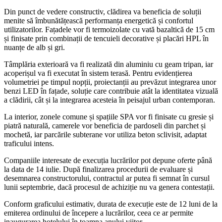
Din punct de vedere constructiv, clădirea va beneficia de soluții
menite să îmbunătățească performanța energetică și confortul
utilizatorilor. Fațadele vor fi termoizolate cu vată bazaltică de 15 cm
și finisate prin combinații de tencuieli decorative și placări HPL în
nuanțe de alb și gri.
Tâmplăria exterioară va fi realizată din aluminiu cu geam tripan, iar
acoperișul va fi executat în sistem terasă. Pentru evidențierea
volumetriei pe timpul nopții, proiectanții au prevăzut integrarea unor
benzi LED în fațade, soluție care contribuie atât la identitatea vizuală
a clădirii, cât și la integrarea acesteia în peisajul urban contemporan.
La interior, zonele comune și spațiile SPA vor fi finisate cu gresie și
piatră naturală, camerele vor beneficia de pardoseli din parchet și
mochetă, iar parcările subterane vor utiliza beton sclivisit, adaptat
traficului intens.
Companiile interesate de execuția lucrărilor pot depune oferte până
la data de 14 iulie. După finalizarea procedurii de evaluare și
desemnarea constructorului, contractul ar putea fi semnat în cursul
lunii septembrie, dacă procesul de achiziție nu va genera contestații.
Conform graficului estimativ, durata de execuție este de 12 luni de la
emiterea ordinului de începere a lucrărilor, ceea ce ar permite
inaugurarea hotelului în toamna anului viitor.