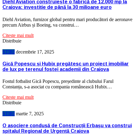
Diehl Aviation construiește o fabrică de 12.000 mp la
Craiova: investiție de până la 30 milioane euro
Diehl Aviation, furnizor global pentru mari producători de aeronave
precum Airbus și Boeing, va construi…
Citeste mai mult
Distribuie
STIRI
decembrie 17, 2025
Gică Popescu și Hubix pregătesc un proiect imobiliar
de lux pe terenul fostei academii din Craiova
Fostul fotbalist Gică Popescu, președinte al clubului Farul
Constanța, s-a asociat cu compania românească Hubix…
Citeste mai mult
Distribuie
STIRI
martie 7, 2025
O asociere condusă de Construcții Erbașu va construi
spitalul Regional de Urgență Craiova