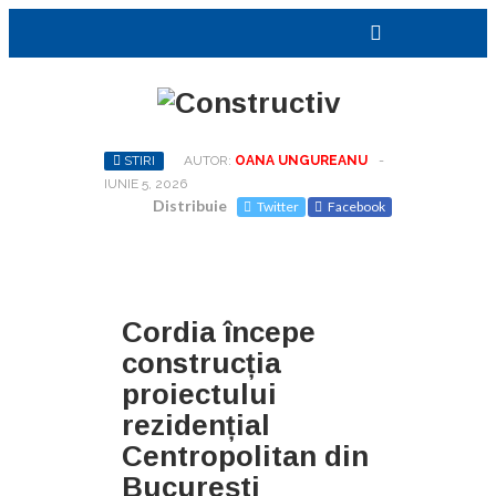
STIRI
AUTOR:
OANA UNGUREANU
-
IUNIE 5, 2026
Distribuie
Twitter
Facebook
Cordia începe
construcția
proiectului
rezidențial
Centropolitan din
București