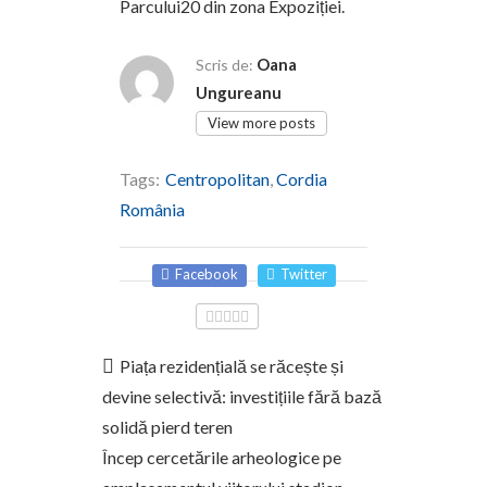
Parcului20 din zona Expoziției.
Oana
Scris de:
Ungureanu
View more posts
Tags:
Centropolitan
,
Cordia
România
Facebook
Twitter
Piața rezidențială se răcește și
devine selectivă: investițiile fără bază
solidă pierd teren
Încep cercetările arheologice pe