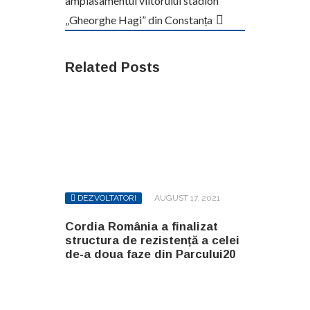
amplasamentul viitorului stadion
„Gheorghe Hagi” din Constanța
Related Posts
DEZVOLTATORI
AUGUST 17, 2021
Cordia România a finalizat
structura de rezistență a celei
de-a doua faze din Parcului20