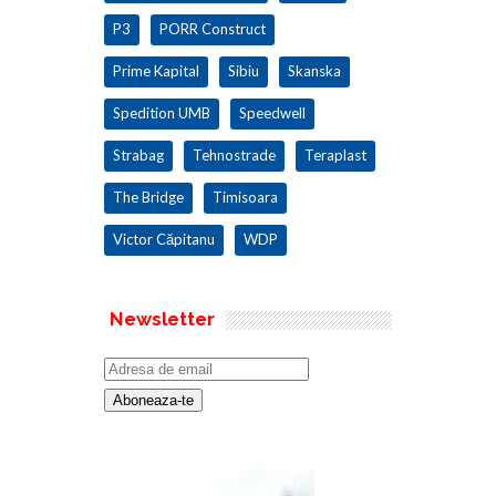
P3
PORR Construct
Prime Kapital
Sibiu
Skanska
Spedition UMB
Speedwell
Strabag
Tehnostrade
Teraplast
The Bridge
Timisoara
Victor Căpitanu
WDP
Newsletter