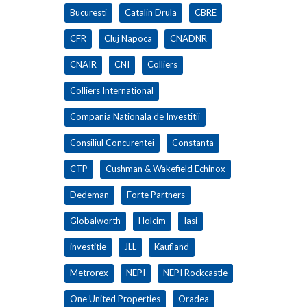
Bucuresti
Catalin Drula
CBRE
CFR
Cluj Napoca
CNADNR
CNAIR
CNI
Colliers
Colliers International
Compania Nationala de Investitii
Consiliul Concurentei
Constanta
CTP
Cushman & Wakefield Echinox
Dedeman
Forte Partners
Globalworth
Holcim
Iasi
investitie
JLL
Kaufland
Metrorex
NEPI
NEPI Rockcastle
One United Properties
Oradea