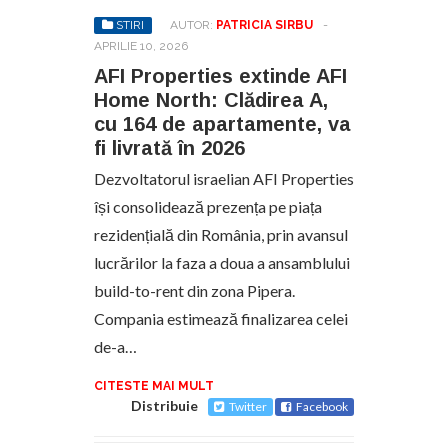
STIRI
AUTOR:
PATRICIA SIRBU
-
APRILIE 10, 2026
AFI Properties extinde AFI
Home North: Clădirea A,
cu 164 de apartamente, va
fi livrată în 2026
Dezvoltatorul israelian AFI Properties
își consolidează prezența pe piața
rezidențială din România, prin avansul
lucrărilor la faza a doua a ansamblului
build-to-rent din zona Pipera.
Compania estimează finalizarea celei
de-a…
CITESTE MAI MULT
Distribuie
Twitter
Facebook