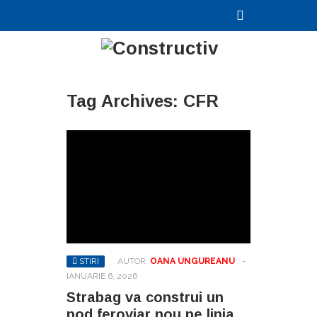
Tag Archives:
CFR
STIRI
AUTOR:
OANA UNGUREANU
-
IANUARIE 6, 2026
Strabag va construi un
pod feroviar nou pe linia