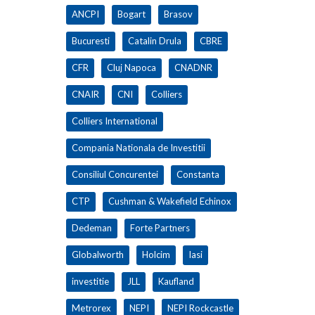
ANCPI
Bogart
Brasov
Bucuresti
Catalin Drula
CBRE
CFR
Cluj Napoca
CNADNR
CNAIR
CNI
Colliers
Colliers International
Compania Nationala de Investitii
Consiliul Concurentei
Constanta
CTP
Cushman & Wakefield Echinox
Dedeman
Forte Partners
Globalworth
Holcim
Iasi
investitie
JLL
Kaufland
Metrorex
NEPI
NEPI Rockcastle