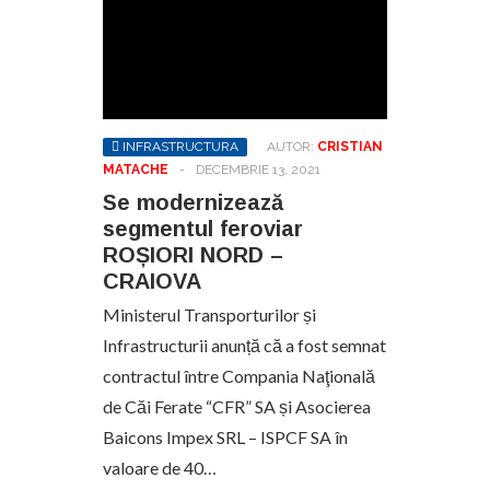
INFRASTRUCTURA
AUTOR:
CRISTIAN
MATACHE
-
DECEMBRIE 13, 2021
Se modernizează
segmentul feroviar
ROȘIORI NORD –
CRAIOVA
Ministerul Transporturilor și
Infrastructurii anunță că a fost semnat
contractul între Compania Naţională
de Căi Ferate “CFR” SA și Asocierea
Baicons Impex SRL – ISPCF SA în
valoare de 40…