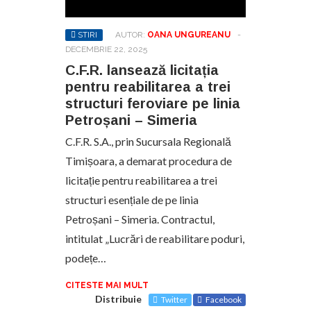
STIRI
AUTOR:
OANA UNGUREANU
-
DECEMBRIE 22, 2025
C.F.R. lansează licitația
pentru reabilitarea a trei
structuri feroviare pe linia
Petroșani – Simeria
C.F.R. S.A., prin Sucursala Regională
Timișoara, a demarat procedura de
licitație pentru reabilitarea a trei
structuri esențiale de pe linia
Petroșani – Simeria. Contractul,
intitulat „Lucrări de reabilitare poduri,
podețe…
CITESTE MAI MULT
Distribuie
Twitter
Facebook