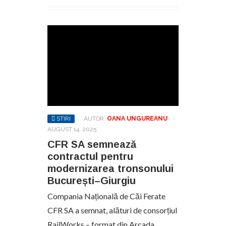
STIRI
AUTOR:
OANA UNGUREANU
-
AUGUST 14, 2025
CFR SA semnează
contractul pentru
modernizarea tronsonului
București–Giurgiu
Compania Națională de Căi Ferate
CFR SA a semnat, alături de consorțiul
RailWorks – format din Arcada