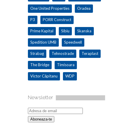
One United Properties
Oradea
P3
PORR Construct
Prime Kapital
Sibiu
Skanska
Spedition UMB
Speedwell
Strabag
Tehnostrade
Teraplast
The Bridge
Timisoara
Victor Căpitanu
WDP
Newsletter