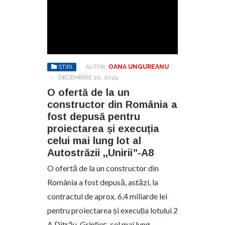
STIRI
AUTOR:
OANA UNGUREANU
-
DECEMBRIE 20, 2024
O ofertă de la un
constructor din România a
fost depusă pentru
proiectarea și execuția
celui mai lung lot al
Autostrăzii ,,Unirii”-A8
O ofertă de la un constructor din
România a fost depusă, astăzi, la
contractul de aprox. 6,4 miliarde lei
pentru proiectarea și execuția lotului 2
A Ditrău-Grințieș, cel mai lung…