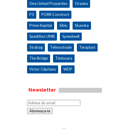
One United Properties
Oradea
P3
PORR Construct
Prime Kapital
Sibiu
Skanska
Spedition UMB
Speedwell
Strabag
Tehnostrade
Teraplast
The Bridge
Timisoara
Victor Căpitanu
WDP
Newsletter