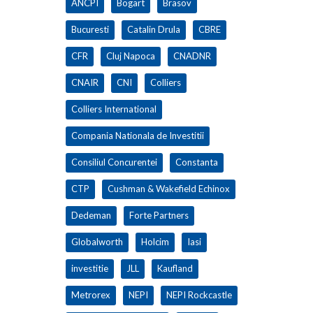
ANCPI
Bogart
Brasov
Bucuresti
Catalin Drula
CBRE
CFR
Cluj Napoca
CNADNR
CNAIR
CNI
Colliers
Colliers International
Compania Nationala de Investitii
Consiliul Concurentei
Constanta
CTP
Cushman & Wakefield Echinox
Dedeman
Forte Partners
Globalworth
Holcim
Iasi
investitie
JLL
Kaufland
Metrorex
NEPI
NEPI Rockcastle