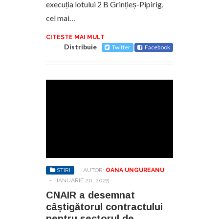
execuția lotului 2 B Grințieș-Pipirig,
cel mai…
CITESTE MAI MULT
Distribuie
Twitter
Facebook
STIRI
AUTOR:
OANA UNGUREANU
-
IANUARIE 20, 2025
CNAIR a desemnat
câștigătorul contractului
pentru sectorul de