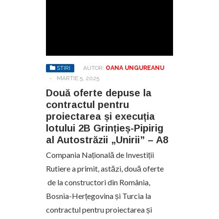
STIRI
AUTOR:
OANA UNGUREANU
-
MARTIE 5, 2025
Două oferte depuse la
contractul pentru
proiectarea și execuția
lotului 2B Grințieș-Pipirig
al Autostrăzii „Unirii” – A8
Compania Națională de Investiții
Rutiere a primit, astăzi, două oferte
de la constructori din România,
Bosnia-Herțegovina și Turcia la
contractul pentru proiectarea și