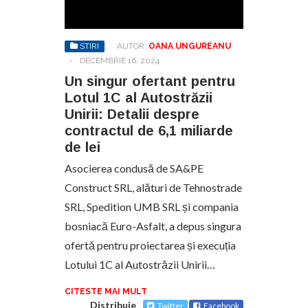
STIRI
AUTOR:
OANA UNGUREANU
-
DECEMBRIE 16, 2024
Un singur ofertant pentru
Lotul 1C al Autostrăzii
Unirii: Detalii despre
contractul de 6,1 miliarde
de lei
Asocierea condusă de SA&PE
Construct SRL, alături de Tehnostrade
SRL, Spedition UMB SRL și compania
bosniacă Euro-Asfalt, a depus singura
ofertă pentru proiectarea și execuția
Lotului 1C al Autostrăzii Unirii…
CITESTE MAI MULT
Distribuie
Twitter
Facebook