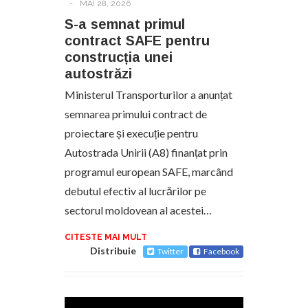
-
MAI 28, 2026
S-a semnat primul
contract SAFE pentru
construcția unei
autostrăzi
Ministerul Transporturilor a anunțat
semnarea primului contract de
proiectare și execuție pentru
Autostrada Unirii (A8) finanțat prin
programul european SAFE, marcând
debutul efectiv al lucrărilor pe
sectorul moldovean al acestei…
CITESTE MAI MULT
Distribuie
Twitter
Facebook