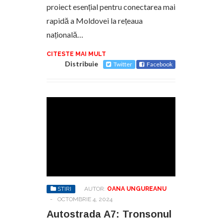
proiect esențial pentru conectarea mai
rapidă a Moldovei la rețeaua
națională…
CITESTE MAI MULT
Distribuie
Twitter
Facebook
STIRI
AUTOR:
OANA UNGUREANU
-
OCTOMBRIE 4, 2024
Autostrada A7: Tronsonul