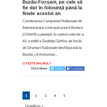
Buzău-Focșani, pe cale să
fie dat în folosință până la
finele acestui an
Conducerea Companiei Naționale de
Administrare a Infrastructurii Rutiere
(CNAIR) a anunțat, în cadrul celei de-a
42-a ediții a Ședinței Șefilor de Secții
de Drumuri Naționale desfășurată la
Buzău, că tronsonul…
CITESTE MAI MULT
Distribuie
Twitter
Facebook
1
2
3
4
5
Următor »