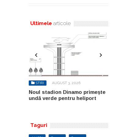
Ultimele
articole
6
STIRI
AUGUST 3, 2026
STIRI
AU
o primește
Noul stadion Dinamo primește
SANY pregă
eliport
undă verde pentru heliport
fabricii de
100.000 mp
Taguri