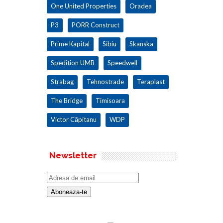
One United Properties
Oradea
P3
PORR Construct
Prime Kapital
Sibiu
Skanska
Spedition UMB
Speedwell
Strabag
Tehnostrade
Teraplast
The Bridge
Timisoara
Victor Căpitanu
WDP
Newsletter