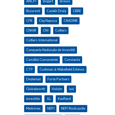
ANCPI
Bogart
Brasov
Bucuresti
Catalin Drula
CBRE
CFR
Cluj Napoca
CNADNR
CNAIR
CNI
Colliers
Colliers International
Compania Nationala de Investitii
Consiliul Concurentei
Constanta
CTP
Cushman & Wakefield Echinox
Dedeman
Forte Partners
Globalworth
Holcim
Iasi
investitie
JLL
Kaufland
Metrorex
NEPI
NEPI Rockcastle