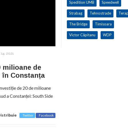
Spedition UMB
Speedwell
Strabag
Tehnostrade
Terap
The Bridge
Timisoara
Victor Căpitanu
WDP
 14, 2021
0 milioane de
, în Constanța
nvestiție de 20 de milioane
sud a Constanței: South Side
istribuie
Twitter
Facebook