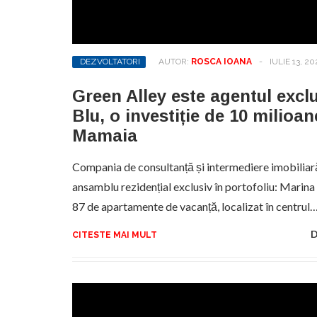
DEZVOLTATORI
AUTOR:
ROSCA IOANA
-
IULIE 13, 20
Green Alley este agentul excl
Blu, o investiție de 10 milioan
Mamaia
Compania de consultanță și intermediere imobiliară
ansamblu rezidențial exclusiv în portofoliu: Marina
87 de apartamente de vacanță, localizat în centrul
D
CITESTE MAI MULT