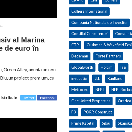
Colliers International
Compania Nationala de Investitii
21
Consiliul Concurentei
Constant
usiv al Marina
CTP
Cushman & Wakefield Ech
e de euro în
Dedeman
Forte Partners
Globalworth
Holcim
Iasi
, Green Alley, anunță un nou
 Blu, un proiect premium, cu
investitie
JLL
Kaufland
…
Metrorex
NEPI
NEPI Rockca
istribuie
Twitter
Facebook
One United Properties
Oradea
P3
PORR Construct
Prime Kapital
Sibiu
Skanska