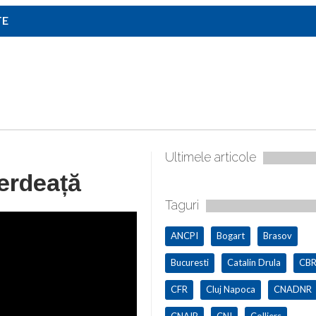
TE
Ultimele articole
erdeață
Taguri
ANCPI
Bogart
Brasov
Bucuresti
Catalin Drula
CBR
CFR
Cluj Napoca
CNADNR
CNAIR
CNI
Colliers