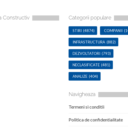
a Constructiv
Categorii populare
STIRI
(4874)
COMPANII
(1
INFRASTRUCTURA
(882)
DEZVOLTATORI
(793)
NECLASIFICATE
(481)
ANALIZE
(404)
Navigheaza
Termeni si conditii
Politica de confidentialitate