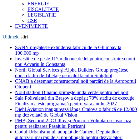
ENERGIE
FISCALITATE
LEGISLATIE
CSR
EVENIMENTE
Ultimele
stiri
SANY pregătește extinderea fabricii de la Ghimbav la
100.000 mp
Investiție de peste 115 milioane de lei pentru construirea unui
nou Acvariu în Constanța
North Global Services și Alpha Builders Group pregătesc
două clădiri de 14 etaje pe malul lacului Siutghiol
CNAB a desemnat constructorul noii parcări de la Aeroportul
Otopeni
Noul stadion Dinamo primește undă verde pentru heliport
Sala Polivalentă din Brașov a depășit 70% stadiu de execuție.
Finalizarea este programată pentru vara anului 2027
Diehl Aviation inaugurează lângă Craiova o fabrică de 12.000
mp dezvoltată de Global Vision
PMB, Sectorul 2, CJ Ilfov și Primăria Voluntari se asociază
pentru realizarea Pasajului Petricani
Codul Urbanismului, adoptat de Camera Deputaților:
autorizări mai rapide și noi obligații pentru dezvoltatori