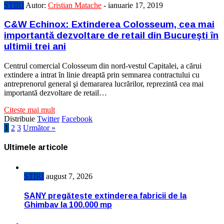
STIRI
Autor:
Cristian Matache
-
ianuarie 17, 2019
C&W Echinox: Extinderea Colosseum, cea mai
importantă dezvoltare de retail din Bucureşti ȋn
ultimii trei ani
Centrul comercial Colosseum din nord-vestul Capitalei, a cărui
extindere a intrat ȋn linie dreaptă prin semnarea contractului cu
antreprenorul general şi demararea lucrărilor, reprezintă cea mai
importantă dezvoltare de retail…
Citeste mai mult
Distribuie
Twitter
Facebook
1
2
3
Următor »
Ultimele articole
STIRI
august 7, 2026
SANY pregătește extinderea fabricii de la
Ghimbav la 100.000 mp