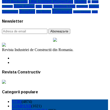
One United Properties
Oradea
NEPI Rockcastle
P3
PORR
Prime Kapital
Spedition UMB
Strabag
Sibiu
Skanska
Construct
Speedwell
Timisoara
Teraplast
Tehnostrade
The Bridge
Victor Căpitanu
WDP
Newsletter
Revista Industriei de Constructii din Romania.
Revista Constructiv
Categorii populare
STIRI
(4874)
COMPANII
(1021)