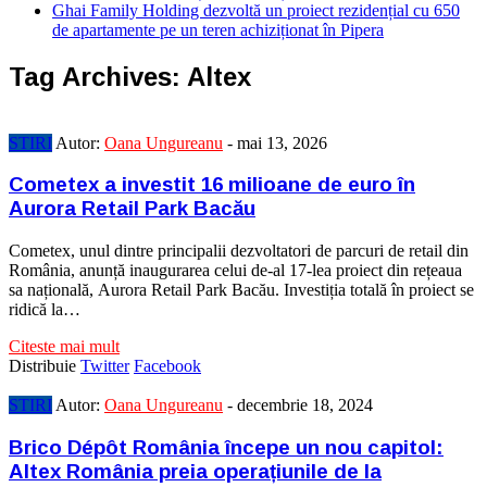
Ghai Family Holding dezvoltă un proiect rezidențial cu 650
de apartamente pe un teren achiziționat în Pipera
Tag Archives:
Altex
STIRI
Autor:
Oana Ungureanu
-
mai 13, 2026
Cometex a investit 16 milioane de euro în
Aurora Retail Park Bacău
Cometex, unul dintre principalii dezvoltatori de parcuri de retail din
România, anunță inaugurarea celui de-al 17-lea proiect din rețeaua
sa națională, Aurora Retail Park Bacău. Investiția totală în proiect se
ridică la…
Citeste mai mult
Distribuie
Twitter
Facebook
STIRI
Autor:
Oana Ungureanu
-
decembrie 18, 2024
Brico Dépôt România începe un nou capitol:
Altex România preia operațiunile de la