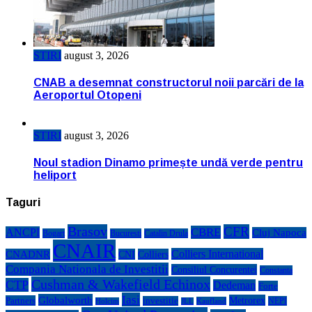
STIRI
august 3, 2026
CNAB a desemnat constructorul noii parcări de la
Aeroportul Otopeni
STIRI
august 3, 2026
Noul stadion Dinamo primește undă verde pentru
heliport
Taguri
Brasov
CFR
CBRE
ANCPI
Cluj Napoca
Bogart
Bucuresti
Catalin Drula
CNAIR
Colliers International
CNADNR
CNI
Colliers
Compania Nationala de Investitii
Consiliul Concurentei
Constanta
Cushman & Wakefield Echinox
CTP
Dedeman
Forte
Iasi
Globalworth
Metrorex
Partners
investitie
NEPI
Kaufland
Holcim
JLL