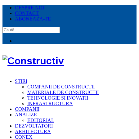
DESPRE NOI
CONTACT
ABONEAZA-TE
STIRI
COMPANII DE CONSTRUCTII
MATERIALE DE CONSTRUCTII
TEHNOLOGIE SI INOVATII
INFRASTRUCTURA
COMPANII
ANALIZE
EDITORIAL
DEZVOLTATORI
ARHITECTURA
CONEX