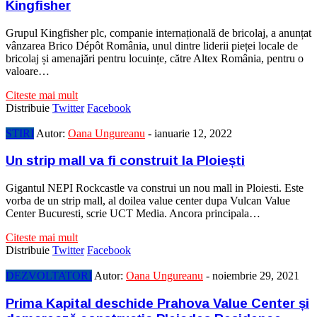
Kingfisher
Grupul Kingfisher plc, companie internațională de bricolaj, a anunțat
vânzarea Brico Dépôt România, unul dintre liderii pieței locale de
bricolaj și amenajări pentru locuințe, către Altex România, pentru o
valoare…
Citeste mai mult
Distribuie
Twitter
Facebook
STIRI
Autor:
Oana Ungureanu
-
ianuarie 12, 2022
Un strip mall va fi construit la Ploiești
Gigantul NEPI Rockcastle va construi un nou mall in Ploiesti. Este
vorba de un strip mall, al doilea value center dupa Vulcan Value
Center Bucuresti, scrie UCT Media. Ancora principala…
Citeste mai mult
Distribuie
Twitter
Facebook
DEZVOLTATORI
Autor:
Oana Ungureanu
-
noiembrie 29, 2021
Prima Kapital deschide Prahova Value Center și