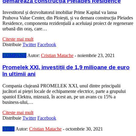
demarează construcția Pleiades Residence
Investitorul și dezvoltatorul imobiliar Prime Kapital va lansa
Prahova Value Center, din Ploiești, și va demara construcția Pleiades
Residence, componenta rezidențială a aceluiași proiect de regenerare
urbană din oraș, care…
Citeste mai mult
Distribuie
Twitter
Facebook
COMPANII
Autor:
Cristian Matache
-
noiembrie 23, 2021
Promelek XXI, investiții de 1,9 milioane de euro
în ultimii ani
Compania clujeană PROMELEK XXI, unul dintre principalii
jucători ai pieței locale de echipamente electrice, parte a grupului
spaniol Elektra, mizează, în acest an, pe un avans cu 15% a
business-ului,…
Citeste mai mult
Distribuie
Twitter
Facebook
STIRI
Autor:
Cristian Matache
-
octombrie 30, 2021