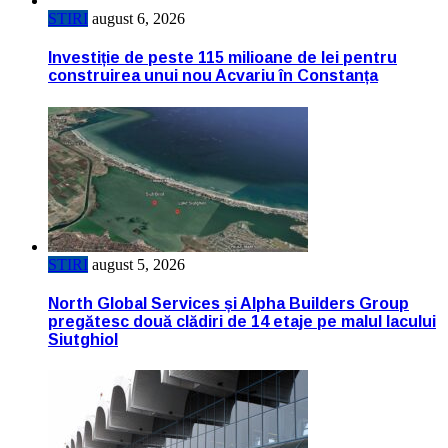
STIRI
august 6, 2026
Investiție de peste 115 milioane de lei pentru
construirea unui nou Acvariu în Constanța
STIRI
august 5, 2026
North Global Services și Alpha Builders Group
pregătesc două clădiri de 14 etaje pe malul lacului
Siutghiol