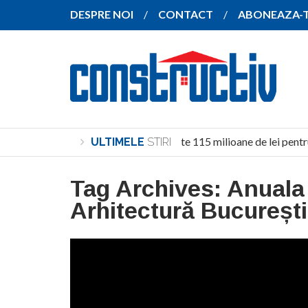
DESPRE NOI
CONTACT
ABONEAZA-
Investiție de peste 115 milioane de lei pentr
ULTIMELE
STIRI
Tag Archives:
Anuala
Arhitectură București