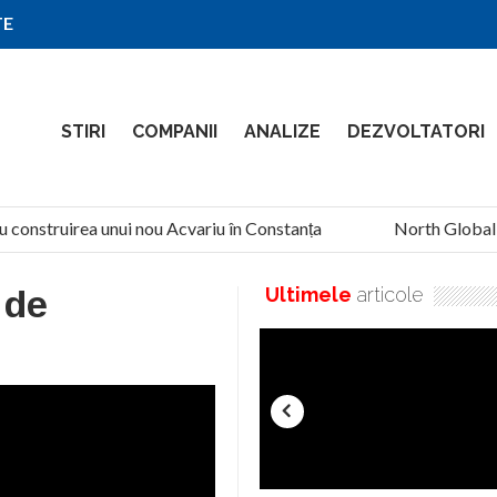
TE
STIRI
COMPANII
ANALIZE
DEZVOLTATORI
u construirea unui nou Acvariu în Constanța
North Global Se
 de
Ultimele
articole