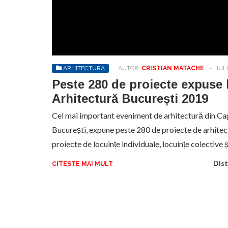
Sa
de
exe
pr
an
ARHITECTURA
AUTOR:
CRISTIAN MATACHE
-
IULI
Peste 280 de proiecte expuse 
Arhitectură București 2019
Cel mai important eveniment de arhitectură din Cap
București, expune peste 280 de proiecte de arhitec
proiecte de locuințe individuale, locuințe colective 
Dist
CITESTE MAI MULT