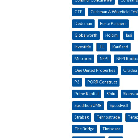
CTP
Cushman & Wakefield Ech
Dedeman
Forte Partners
Globalworth
Holcim
Iasi
investitie
JLL
Kaufland
Metrorex
NEPI
NEPI Rockca
One United Properties
Oradea
P3
PORR Construct
Prime Kapital
Sibiu
Skanska
Spedition UMB
Speedwell
Strabag
Tehnostrade
Terap
The Bridge
Timisoara