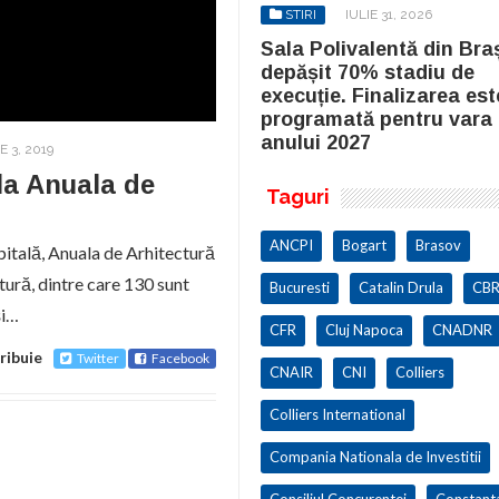
STIRI
IULIE 31, 2026
STIRI
IULIE 31, 2026
la Polivalentă din Brașov a
Sala Polivalentă din Bra
pășit 70% stadiu de
depășit 70% stadiu de
cuție. Finalizarea este
execuție. Finalizarea est
ogramată pentru vara
programată pentru vara
ului 2027
anului 2027
E 3, 2019
la Anuala de
Taguri
ANCPI
Bogart
Brasov
itală, Anuala de Arhitectură
tură, dintre care 130 sunt
Bucuresti
Catalin Drula
CBR
și…
CFR
Cluj Napoca
CNADNR
ribuie
Twitter
Facebook
CNAIR
CNI
Colliers
Colliers International
Compania Nationala de Investitii
Consiliul Concurentei
Constant