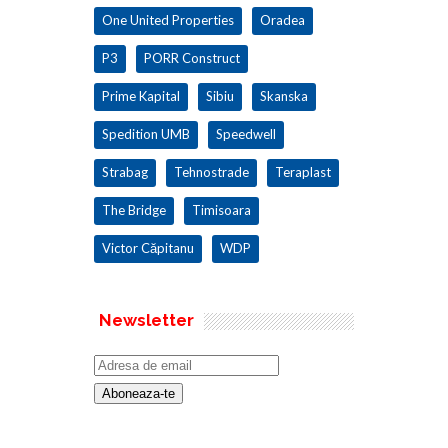
One United Properties
Oradea
P3
PORR Construct
Prime Kapital
Sibiu
Skanska
Spedition UMB
Speedwell
Strabag
Tehnostrade
Teraplast
The Bridge
Timisoara
Victor Căpitanu
WDP
Newsletter