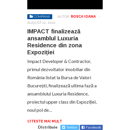
COMPANII
AUTOR:
ROSCA IOANA
-
AUGUST 12, 2021
IMPACT finalizează
ansamblul Luxuria
Residence din zona
Expoziției
Impact Developer & Contractor,
primul dezvoltator imobiliar din
România listat la Bursa de Valori
București, finalizează ultima fază a
ansamblului Luxuria Residence,
proiectul upper class din Expoziției,
noul pol de…
CITESTE MAI MULT
Distribuie
Twitter
Facebook