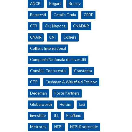
ANCPI
Bogart
Brasov
Bucuresti
Catalin Drula
CBRE
CFR
Cluj Napoca
CNADNR
CNAIR
CNI
Colliers
Colliers International
Compania Nationala de Investitii
Consiliul Concurentei
Constanta
CTP
Cushman & Wakefield Echinox
Dedeman
Forte Partners
Globalworth
Holcim
Iasi
investitie
JLL
Kaufland
Metrorex
NEPI
NEPI Rockcastle