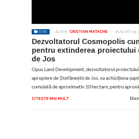
Sa
de
exe
STIRI
AUTOR:
CRISTIAN MATACHE
-
AUGUST 29, 
pr
an
Dezvoltatorul Cosmopolis cu
pentru extinderea proiectului 
de Jos
Opus Land Development, dezvoltatorul proiectului 
apropiere de Ștefăneștii de Jos, va achiziționa șapt
cumulată de aproximativ 10 hectare, pentru aproxi
Dist
CITESTE MAI MULT