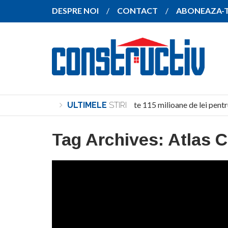
DESPRE NOI
CONTACT
ABONEAZA-
Investiție de peste 115 milioane de lei pentr
ULTIMELE
STIRI
Tag Archives:
Atlas 