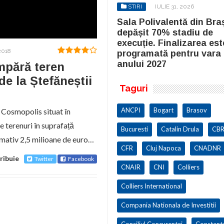
STIRI
IULIE 31, 2026
STIRI
IULIE 31, 2026
la Polivalentă din Brașov a
Sala Polivalentă din Bra
pășit 70% stadiu de
depășit 70% stadiu de
cuție. Finalizarea este
execuție. Finalizarea est
2018
ogramată pentru vara
programată pentru vara
ului 2027
anului 2027
mpără teren
de la Ștefăneștii
Taguri
ANCPI
Bogart
Brasov
Cosmopolis situat în
e terenuri în suprafață
Bucuresti
Catalin Drula
CBR
mativ 2,5 milioane de euro…
CFR
Cluj Napoca
CNADNR
ribuie
Twitter
Facebook
CNAIR
CNI
Colliers
Colliers International
Compania Nationala de Investitii
Consiliul Concurentei
Constant