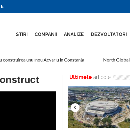
TE
STIRI
COMPANII
ANALIZE
DEZVOLTATORI
u construirea unui nou Acvariu în Constanța
North Global Se
Construct
Ultimele
articole