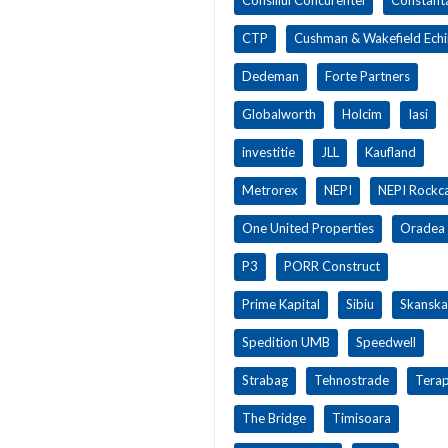
CTP
Cushman & Wakefield Ech
Dedeman
Forte Partners
Globalworth
Holcim
Iasi
investitie
JLL
Kaufland
Metrorex
NEPI
NEPI Rockca
One United Properties
Oradea
P3
PORR Construct
Prime Kapital
Sibiu
Skanska
Spedition UMB
Speedwell
Strabag
Tehnostrade
Terap
The Bridge
Timisoara