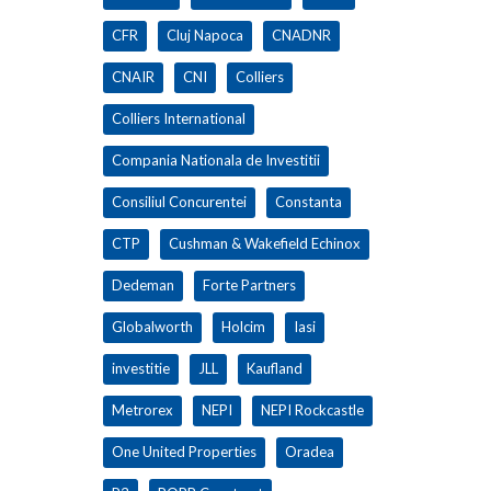
CFR
Cluj Napoca
CNADNR
CNAIR
CNI
Colliers
Colliers International
Compania Nationala de Investitii
Consiliul Concurentei
Constanta
CTP
Cushman & Wakefield Echinox
Dedeman
Forte Partners
Globalworth
Holcim
Iasi
investitie
JLL
Kaufland
Metrorex
NEPI
NEPI Rockcastle
One United Properties
Oradea