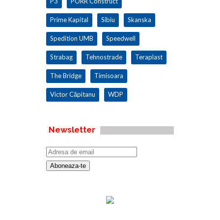
P3
PORR Construct
Prime Kapital
Sibiu
Skanska
Spedition UMB
Speedwell
Strabag
Tehnostrade
Teraplast
The Bridge
Timisoara
Victor Căpitanu
WDP
Newsletter