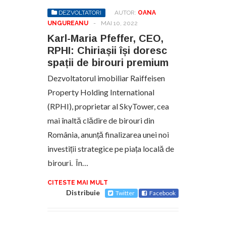
DEZVOLTATORI
AUTOR:
OANA
UNGUREANU
-
MAI 10, 2022
Karl-Maria Pfeffer, CEO,
RPHI: Chiriașii își doresc
spații de birouri premium
Dezvoltatorul imobiliar Raiffeisen
Property Holding International
(RPHI), proprietar al SkyTower, cea
mai înaltă clădire de birouri din
România, anunță finalizarea unei noi
investiții strategice pe piața locală de
birouri. În…
CITESTE MAI MULT
Distribuie
Twitter
Facebook