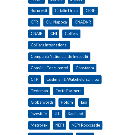
Bucuresti
Catalin Drula
CBRE
CFR
Cluj Napoca
CNADNR
CNAIR
CNI
Colliers
Colliers International
Compania Nationala de Investitii
Consiliul Concurentei
Constanta
CTP
Cushman & Wakefield Echinox
Dedeman
Forte Partners
Globalworth
Holcim
Iasi
investitie
JLL
Kaufland
Metrorex
NEPI
NEPI Rockcastle