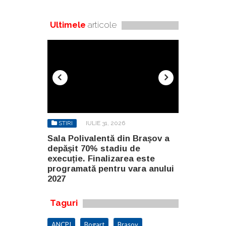
Ultimele
articole
STIRI
IULIE 31, 2026
STIRI
AU
n Brașov a
Sala Polivalentă din Brașov a
Investiție 
 de
depășit 70% stadiu de
milioane de
a este
execuție. Finalizarea este
construirea
ara anului
programată pentru vara anului
Constanța
2027
Taguri
ANCPI
Bogart
Brasov