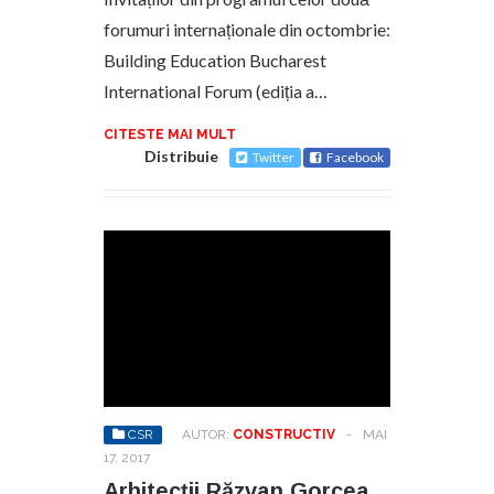
forumuri internaționale din octombrie:
Building Education Bucharest
International Forum (ediția a…
CITESTE MAI MULT
Distribuie
Twitter
Facebook
CSR
AUTOR:
CONSTRUCTIV
-
MAI
17, 2017
Arhitecții Răzvan Gorcea