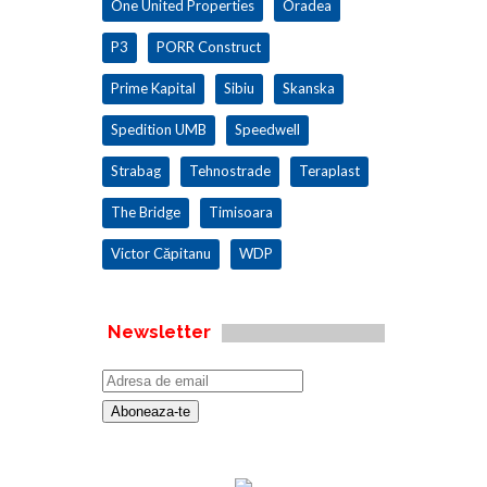
One United Properties
Oradea
P3
PORR Construct
Prime Kapital
Sibiu
Skanska
Spedition UMB
Speedwell
Strabag
Tehnostrade
Teraplast
The Bridge
Timisoara
Victor Căpitanu
WDP
Newsletter