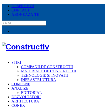
DESPRE NOI
CONTACT
ABONEAZA-TE
STIRI
COMPANII DE CONSTRUCTII
MATERIALE DE CONSTRUCTII
TEHNOLOGIE SI INOVATII
INFRASTRUCTURA
COMPANII
ANALIZE
EDITORIAL
DEZVOLTATORI
ARHITECTURA
CONEX