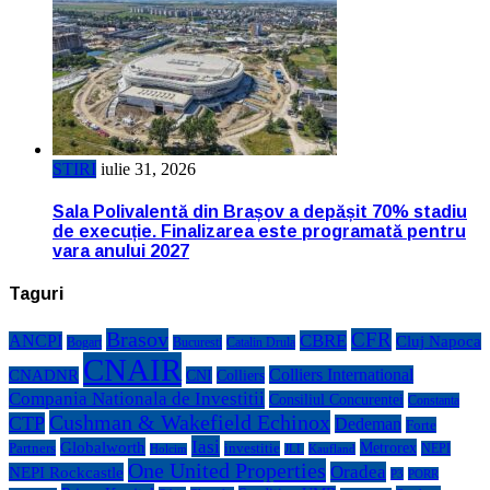
STIRI
iulie 31, 2026
Sala Polivalentă din Brașov a depășit 70% stadiu
de execuție. Finalizarea este programată pentru
vara anului 2027
Taguri
Brasov
CFR
CBRE
ANCPI
Cluj Napoca
Bogart
Bucuresti
Catalin Drula
CNAIR
Colliers International
CNADNR
CNI
Colliers
Compania Nationala de Investitii
Consiliul Concurentei
Constanta
Cushman & Wakefield Echinox
CTP
Dedeman
Forte
Iasi
Globalworth
Metrorex
Partners
investitie
NEPI
Kaufland
Holcim
JLL
One United Properties
Oradea
NEPI Rockcastle
P3
PORR