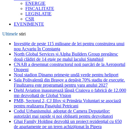
ENERGIE
FISCALITATE
LEGISLATIE
CSR
EVENIMENTE
Ultimele
stiri
Investiție de peste 115 milioane de lei pentru construirea unui
nou Acvariu în Constanța
North Global Services și Alpha Builders Group pregătesc
două clădiri de 14 etaje pe malul lacului Siutghiol
CNAB a desemnat constructorul noii parcări de la Aeroportul
Otopeni
Noul stadion Dinamo primește undă verde pentru heliport
Sala Polivalentă din Brașov a depășit 70% stadiu de execuție.
Finalizarea este programată pentru vara anului 2027
Diehl Aviation inaugurează lângă Craiova o fabrică de 12.000
mp dezvoltată de Global Vision
PMB, Sectorul 2, CJ Ilfov și Primăria Voluntari se asociază
pentru realizarea Pasajului Petricani
Codul Urbanismului, adoptat de Camera Deputaților:
autorizări mai rapide și noi obligații pentru dezvoltatori
Ghai Family Holding dezvoltă un proiect rezidențial cu 650
de apartamente pe un teren achiziționat în Pipera