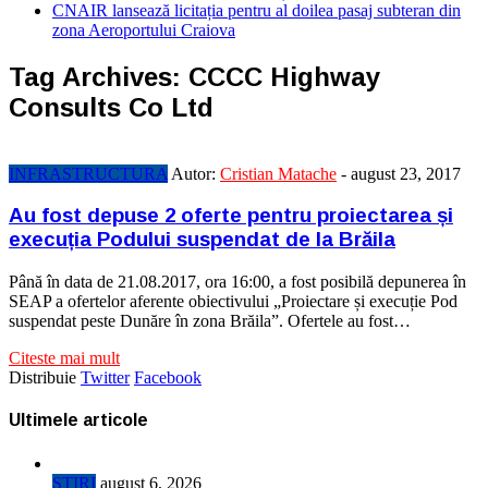
CNAIR lansează licitația pentru al doilea pasaj subteran din
zona Aeroportului Craiova
Tag Archives:
CCCC Highway
Consults Co Ltd
INFRASTRUCTURA
Autor:
Cristian Matache
-
august 23, 2017
Au fost depuse 2 oferte pentru proiectarea și
execuția Podului suspendat de la Brăila
Până în data de 21.08.2017, ora 16:00, a fost posibilă depunerea în
SEAP a ofertelor aferente obiectivului „Proiectare și execuție Pod
suspendat peste Dunăre în zona Brăila”. Ofertele au fost…
Citeste mai mult
Distribuie
Twitter
Facebook
Ultimele articole
STIRI
august 6, 2026