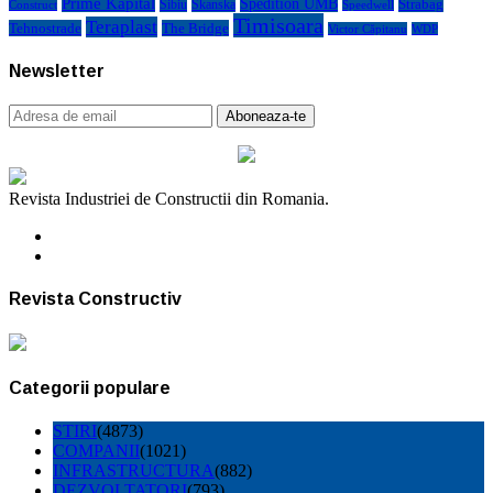
Prime Kapital
Spedition UMB
Strabag
Sibiu
Skanska
Construct
Speedwell
Timisoara
Teraplast
Tehnostrade
The Bridge
Victor Căpitanu
WDP
Newsletter
Revista Industriei de Constructii din Romania.
Revista Constructiv
Categorii populare
STIRI
(4873)
COMPANII
(1021)
INFRASTRUCTURA
(882)
DEZVOLTATORI
(793)