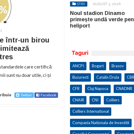
STIRI
AUGUST 3, 2026
STIRI
AUGUST 3, 2026
ul stadion Dinamo
Noul stadion Dinamo
imește undă verde pentru
primește undă verde pen
iport
heliport
21
e într-un birou
limitează
Taguri
tres
ANCPI
Bogart
Brasov
tandardele care certifică
mii sunt nu doar utile, ci și
Bucuresti
Catalin Drula
CBR
CFR
Cluj Napoca
CNADNR
ribuie
Twitter
Facebook
CNAIR
CNI
Colliers
Colliers International
Compania Nationala de Investitii
Consiliul Concurentei
Constant