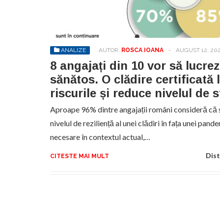
No
pr
hel
ANALIZE
AUTOR:
ROSCA IOANA
-
AUGUST 12, 20
8 angajați din 10 vor să lucrez
sănătos. O clădire certificată 
riscurile și reduce nivelul de s
Aproape 96% dintre angajații români consideră că s
nivelul de reziliență al unei clădiri în fața unei pande
necesare în contextul actual,…
Dist
CITESTE MAI MULT