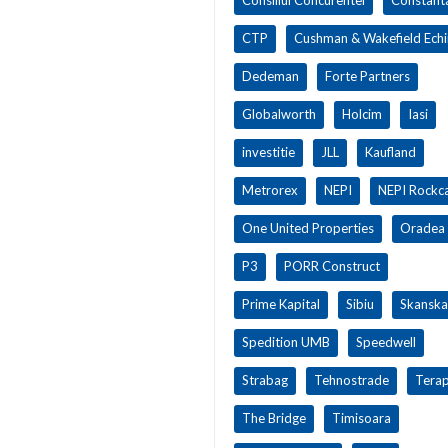
CTP
Cushman & Wakefield Ech
Dedeman
Forte Partners
Globalworth
Holcim
Iasi
investitie
JLL
Kaufland
Metrorex
NEPI
NEPI Rockca
One United Properties
Oradea
P3
PORR Construct
Prime Kapital
Sibiu
Skanska
Spedition UMB
Speedwell
Strabag
Tehnostrade
Terap
The Bridge
Timisoara