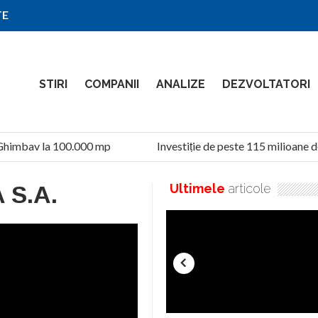
TE
STIRI
COMPANII
ANALIZE
DEZVOLTATORI
Ghimbav la 100.000 mp
Investiție de peste 115 milioane de
 S.A.
Ultimele
articole