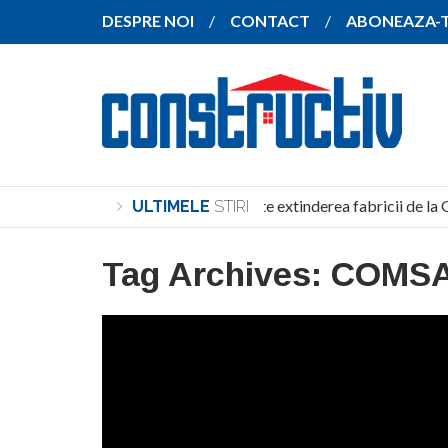
DESPRE NOI
CONTACT
ABONEAZA-
SANY pregătește extinderea fabricii de la 
ULTIMELE
STIRI
Tag Archives:
COMSA