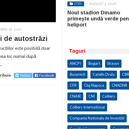
STIRI
AUGUST 3, 2026
STIRI
AUGUST 3, 2026
ul stadion Dinamo
Noul stadion Dinamo
imește undă verde pentru
primește undă verde pen
iport
heliport
RIE 18, 2017
i de autostrăzi
cțiilor este posibilă doar
Taguri
avea loc numai după
ANCPI
Bogart
Brasov
a…
Bucuresti
Catalin Drula
CBR
ribuie
Twitter
Facebook
CFR
Cluj Napoca
CNADNR
CNAIR
CNI
Colliers
Colliers International
Compania Nationala de Investitii
Consiliul Concurentei
Constant