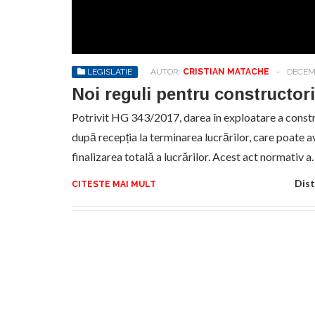
No
pr
hel
LEGISLATIE
AUTOR:
CRISTIAN MATACHE
-
DECEMB
Noi reguli pentru constructori
Potrivit HG 343/2017, darea în exploatare a constru
după recepția la terminarea lucrărilor, care poate 
finalizarea totală a lucrărilor. Acest act normativ 
Dist
CITESTE MAI MULT