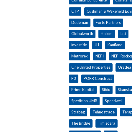
CTP
Cushman & Wakefield Ech
Dedeman
Forte Partners
Globalworth
Holcim
Iasi
investitie
JLL
Kaufland
Metrorex
NEPI
NEPI Rockca
One United Properties
Oradea
P3
PORR Construct
Prime Kapital
Sibiu
Skanska
Spedition UMB
Speedwell
Strabag
Tehnostrade
Terap
The Bridge
Timisoara