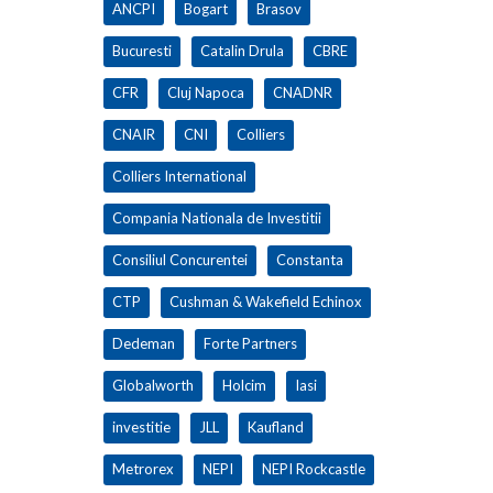
ANCPI
Bogart
Brasov
Bucuresti
Catalin Drula
CBRE
CFR
Cluj Napoca
CNADNR
CNAIR
CNI
Colliers
Colliers International
Compania Nationala de Investitii
Consiliul Concurentei
Constanta
CTP
Cushman & Wakefield Echinox
Dedeman
Forte Partners
Globalworth
Holcim
Iasi
investitie
JLL
Kaufland
Metrorex
NEPI
NEPI Rockcastle