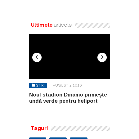
Ultimele
articole
6
STIRI
AUGUST 3, 2026
STIRI
AU
o primește
Noul stadion Dinamo primește
SANY pregă
eliport
undă verde pentru heliport
fabricii de
100.000 mp
Taguri