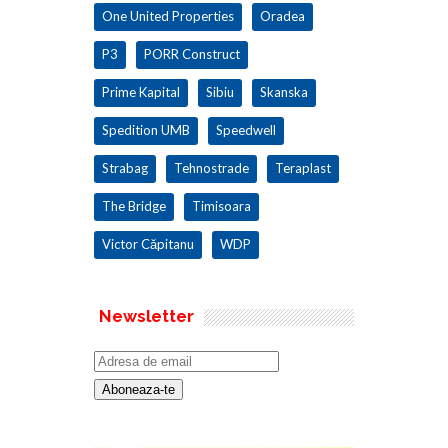
One United Properties
Oradea
P3
PORR Construct
Prime Kapital
Sibiu
Skanska
Spedition UMB
Speedwell
Strabag
Tehnostrade
Teraplast
The Bridge
Timisoara
Victor Căpitanu
WDP
Newsletter