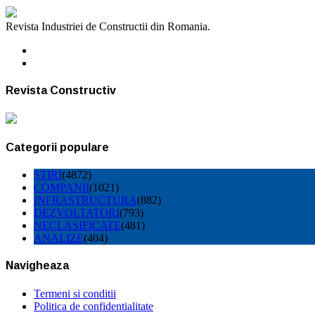
Revista Industriei de Constructii din Romania.
Revista Constructiv
Categorii populare
STIRI
(4872)
COMPANII
(1021)
INFRASTRUCTURA
(882)
DEZVOLTATORI
(793)
NECLASIFICATE
(481)
ANALIZE
(404)
Navigheaza
Termeni si conditii
Politica de confidentialitate