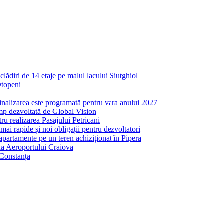
ădiri de 14 etaje pe malul lacului Siutghiol
Otopeni
inalizarea este programată pentru vara anului 2027
mp dezvoltată de Global Vision
ru realizarea Pasajului Petricani
ai rapide și noi obligații pentru dezvoltatori
partamente pe un teren achiziționat în Pipera
ona Aeroportului Craiova
 Constanța