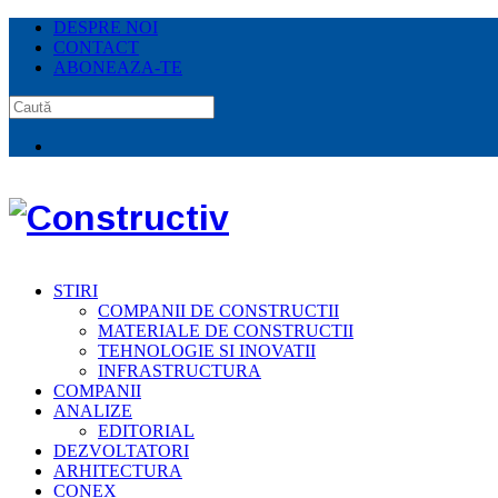
DESPRE NOI
CONTACT
ABONEAZA-TE
STIRI
COMPANII DE CONSTRUCTII
MATERIALE DE CONSTRUCTII
TEHNOLOGIE SI INOVATII
INFRASTRUCTURA
COMPANII
ANALIZE
EDITORIAL
DEZVOLTATORI
ARHITECTURA
CONEX