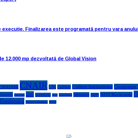
e execuție. Finalizarea este programată pentru vara anulu
de 12.000 mp dezvoltată de Global Vision
CNAIR
Compania N
Colliers International
CNADNR
CNI
Colliers
O
Iasi
lworth
NEPI Rockcastle
Metrorex
investitie
NEPI
Kaufland
Holcim
JLL
Timisoara
Victor Căpitanu
WDP