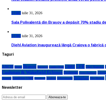
STIRI
iulie 31, 2026
Sala Polivalentă din Brașov a depășit 70% stadiu d
STIRI
iulie 31, 2026
Diehl Aviation inaugurează lângă Craiova o fabrică 
Taguri
Brasov
CFR
CBRE
ANCPI
Cluj Napoca
Bogart
Bucuresti
Catalin Drula
Cushman & Wakefield Echinox
Dedeman
Globa
Forte Partners
Teraplast
Spedition UMB
Strabag
Tehnostrade
The Bridge
Skanska
Speedwell
Newsletter