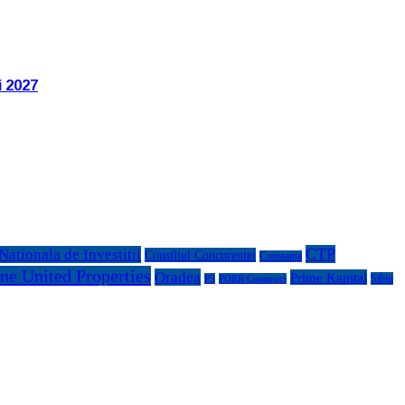
i 2027
CTP
ationala de Investitii
Consiliul Concurentei
Constanta
ne United Properties
Oradea
Prime Kapital
Sibiu
P3
PORR Construct