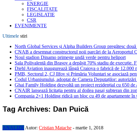
ENERGIE
FISCALITATE
LEGISLATIE
CSR
EVENIMENTE
Ultimele
stiri
North Global Services și Alpha Builders Group pregătesc două cl
CNAB a desemnat constructorul noii parcări de la Aeroportul 
Noul stadion Dinamo primește undă verde pentru heliport
Sala Polivalentă din Brașov a depășit 70% stadiu de execuție. F
Diehl Aviation inaugurează lângă Craiova o fabrică de 12.000 
PMB, Sectorul 2, CJ Ilfov și Primăria Voluntari se asociază pent
Codul Urbanismului, adoptat de Camera Deputaților: autorizări m
Ghai Family Holding dezvoltă un proiect rezidențial cu 650 de a
CNAIR lansează licitația pentru al doilea pasaj subteran din z
Compania 2×1 Holding ridică un bloc cu 49 de apartamente în
Tag Archives:
Dan Puică
ANALIZE
Autor:
Cristian Matache
-
martie 1, 2018