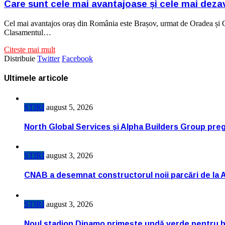
Care sunt cele mai avantajoase și cele mai deza
Cel mai avantajos oraș din România este Brașov, urmat de Oradea și Cl
Clasamentul…
Citeste mai mult
Distribuie
Twitter
Facebook
Ultimele articole
STIRI
august 5, 2026
North Global Services și Alpha Builders Group pregă
STIRI
august 3, 2026
CNAB a desemnat constructorul noii parcări de la 
STIRI
august 3, 2026
Noul stadion Dinamo primește undă verde pentru h