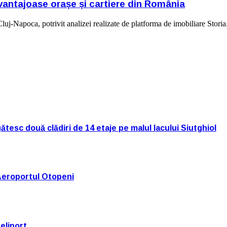
vantajoase orașe și cartiere din România
uj-Napoca, potrivit analizei realizate de platforma de imobiliare Stori
tesc două clădiri de 14 etaje pe malul lacului Siutghiol
Aeroportul Otopeni
eliport