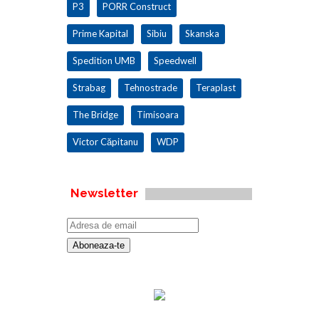
P3
PORR Construct
Prime Kapital
Sibiu
Skanska
Spedition UMB
Speedwell
Strabag
Tehnostrade
Teraplast
The Bridge
Timisoara
Victor Căpitanu
WDP
Newsletter