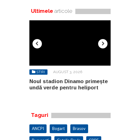
Ultimele
articole
6
STIRI
AUGUST 3, 2026
STIRI
AU
o primește
Noul stadion Dinamo primește
SANY pregă
eliport
undă verde pentru heliport
fabricii de
100.000 mp
Taguri
ANCPI
Bogart
Brasov