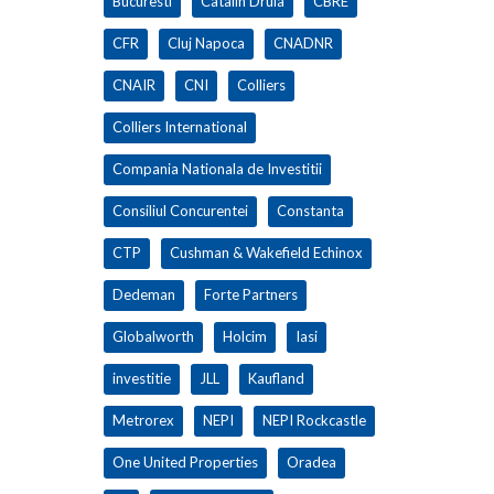
Bucuresti
Catalin Drula
CBRE
CFR
Cluj Napoca
CNADNR
CNAIR
CNI
Colliers
Colliers International
Compania Nationala de Investitii
Consiliul Concurentei
Constanta
CTP
Cushman & Wakefield Echinox
Dedeman
Forte Partners
Globalworth
Holcim
Iasi
investitie
JLL
Kaufland
Metrorex
NEPI
NEPI Rockcastle
One United Properties
Oradea