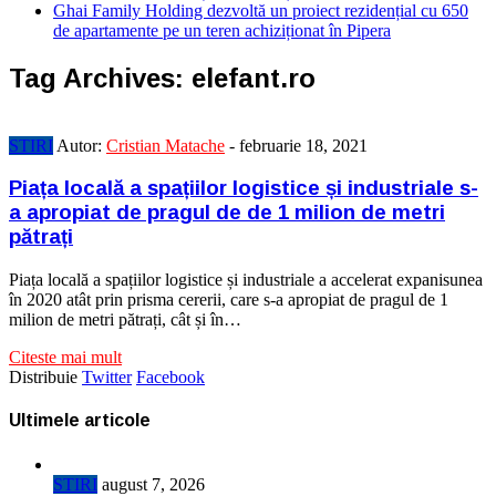
Ghai Family Holding dezvoltă un proiect rezidențial cu 650
de apartamente pe un teren achiziționat în Pipera
Tag Archives:
elefant.ro
STIRI
Autor:
Cristian Matache
-
februarie 18, 2021
Piața locală a spațiilor logistice și industriale s-
a apropiat de pragul de de 1 milion de metri
pătrați
Piața locală a spațiilor logistice și industriale a accelerat expanisunea
în 2020 atât prin prisma cererii, care s-a apropiat de pragul de 1
milion de metri pătrați, cât și în…
Citeste mai mult
Distribuie
Twitter
Facebook
Ultimele articole
STIRI
august 7, 2026