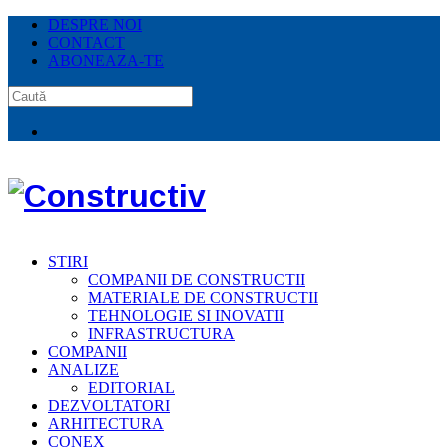
DESPRE NOI
CONTACT
ABONEAZA-TE
STIRI
COMPANII DE CONSTRUCTII
MATERIALE DE CONSTRUCTII
TEHNOLOGIE SI INOVATII
INFRASTRUCTURA
COMPANII
ANALIZE
EDITORIAL
DEZVOLTATORI
ARHITECTURA
CONEX