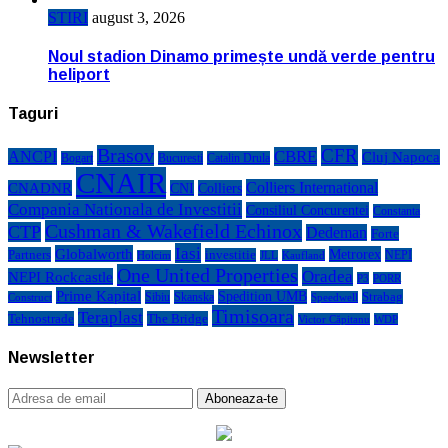
STIRI
august 3, 2026
Noul stadion Dinamo primește undă verde pentru
heliport
Taguri
Brasov
CFR
CBRE
ANCPI
Cluj Napoca
Bogart
Bucuresti
Catalin Drula
CNAIR
Colliers International
CNADNR
CNI
Colliers
Compania Nationala de Investitii
Consiliul Concurentei
Constanta
Cushman & Wakefield Echinox
CTP
Dedeman
Forte
Iasi
Globalworth
Metrorex
Partners
investitie
NEPI
Kaufland
Holcim
JLL
One United Properties
Oradea
NEPI Rockcastle
P3
PORR
Prime Kapital
Spedition UMB
Strabag
Sibiu
Skanska
Construct
Speedwell
Timisoara
Teraplast
Tehnostrade
The Bridge
Victor Căpitanu
WDP
Newsletter