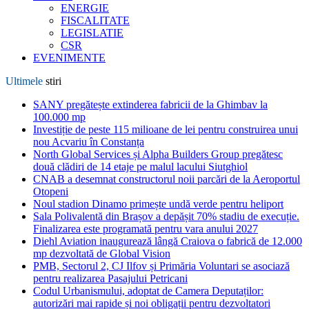
ENERGIE
FISCALITATE
LEGISLATIE
CSR
EVENIMENTE
Ultimele
stiri
SANY pregătește extinderea fabricii de la Ghimbav la
100.000 mp
Investiție de peste 115 milioane de lei pentru construirea unui
nou Acvariu în Constanța
North Global Services și Alpha Builders Group pregătesc
două clădiri de 14 etaje pe malul lacului Siutghiol
CNAB a desemnat constructorul noii parcări de la Aeroportul
Otopeni
Noul stadion Dinamo primește undă verde pentru heliport
Sala Polivalentă din Brașov a depășit 70% stadiu de execuție.
Finalizarea este programată pentru vara anului 2027
Diehl Aviation inaugurează lângă Craiova o fabrică de 12.000
mp dezvoltată de Global Vision
PMB, Sectorul 2, CJ Ilfov și Primăria Voluntari se asociază
pentru realizarea Pasajului Petricani
Codul Urbanismului, adoptat de Camera Deputaților:
autorizări mai rapide și noi obligații pentru dezvoltatori