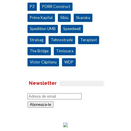
P3
PORR Construct
Prime Kapital
Sibiu
Skanska
Spedition UMB
Speedwell
Strabag
Tehnostrade
Teraplast
The Bridge
Timisoara
Victor Căpitanu
WDP
Newsletter