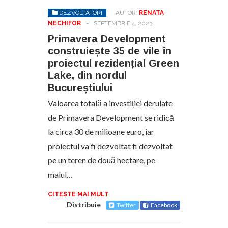
DEZVOLTATORI
AUTOR:
RENATA
NECHIFOR
-
SEPTEMBRIE 4, 2023
Primavera Development
construiește 35 de vile în
proiectul rezidențial Green
Lake, din nordul
Bucureștiului
Valoarea totală a investiției derulate
de Primavera Development se ridică
la circa 30 de milioane euro, iar
proiectul va fi dezvoltat fi dezvoltat
pe un teren de două hectare, pe
malul…
CITESTE MAI MULT
Distribuie
Twitter
Facebook