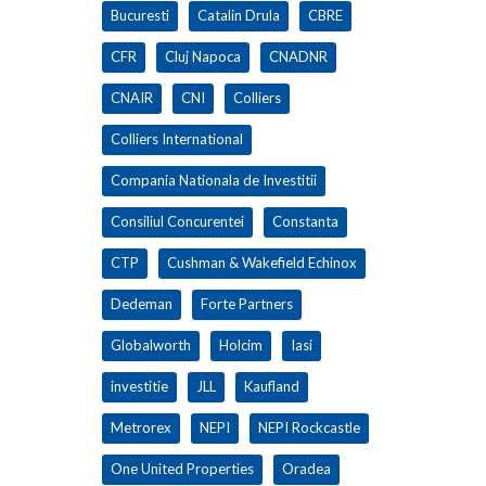
Bucuresti
Catalin Drula
CBRE
CFR
Cluj Napoca
CNADNR
CNAIR
CNI
Colliers
Colliers International
Compania Nationala de Investitii
Consiliul Concurentei
Constanta
CTP
Cushman & Wakefield Echinox
Dedeman
Forte Partners
Globalworth
Holcim
Iasi
investitie
JLL
Kaufland
Metrorex
NEPI
NEPI Rockcastle
One United Properties
Oradea