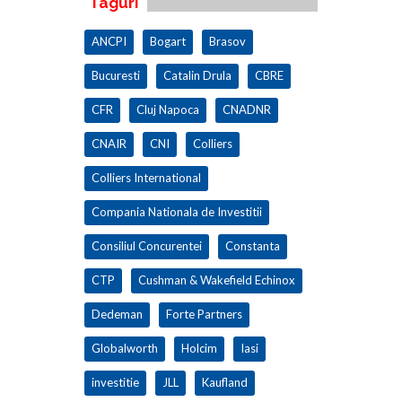
Taguri
ANCPI
Bogart
Brasov
Bucuresti
Catalin Drula
CBRE
CFR
Cluj Napoca
CNADNR
CNAIR
CNI
Colliers
Colliers International
Compania Nationala de Investitii
Consiliul Concurentei
Constanta
CTP
Cushman & Wakefield Echinox
Dedeman
Forte Partners
Globalworth
Holcim
Iasi
investitie
JLL
Kaufland