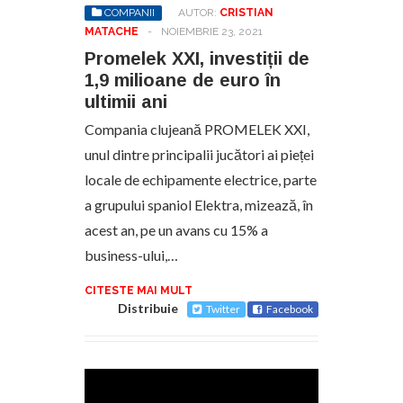
COMPANII
AUTOR:
CRISTIAN
MATACHE
-
NOIEMBRIE 23, 2021
Promelek XXI, investiții de
1,9 milioane de euro în
ultimii ani
Compania clujeană PROMELEK XXI,
unul dintre principalii jucători ai pieței
locale de echipamente electrice, parte
a grupului spaniol Elektra, mizează, în
acest an, pe un avans cu 15% a
business-ului,…
CITESTE MAI MULT
Distribuie
Twitter
Facebook