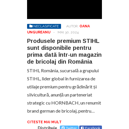
NECLASIFICATE
AUTOR:
OANA
UNGUREANU
-
MAI 30, 2024
Produsele premium STIHL
sunt disponibile pentru
prima dată într-un magazin
de bricolaj din România
STIHL România, sucursală a grupului
STIHL, lider global în furnizarea de
utilaje premium pentru grădinărit și
silvicultură, anunță un parteneriat
strategic cu HORNBACH, un renumit
brand german de bricolaj, pentru…
CITESTE MAI MULT
Distribuie
Twitter
Facebook