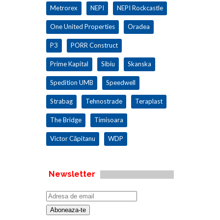
Metrorex
NEPI
NEPI Rockcastle
One United Properties
Oradea
P3
PORR Construct
Prime Kapital
Sibiu
Skanska
Spedition UMB
Speedwell
Strabag
Tehnostrade
Teraplast
The Bridge
Timisoara
Victor Căpitanu
WDP
Newsletter