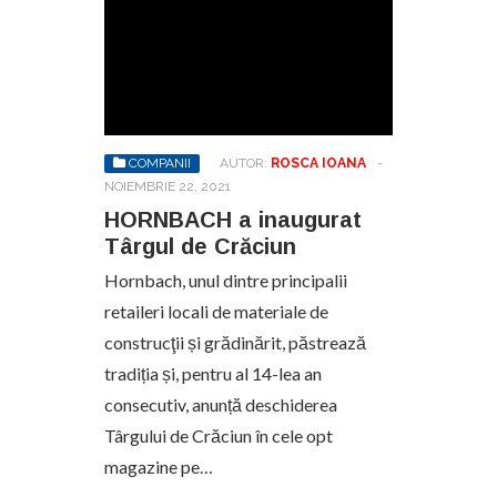
COMPANII
AUTOR:
ROSCA IOANA
-
NOIEMBRIE 22, 2021
HORNBACH a inaugurat
Târgul de Crăciun
Hornbach, unul dintre principalii
retaileri locali de materiale de
construcţii și grădinărit, păstrează
tradiția și, pentru al 14-lea an
consecutiv, anunță deschiderea
Târgului de Crăciun în cele opt
magazine pe…