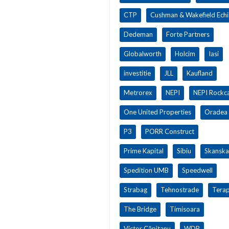
CTP
Cushman & Wakefield Ech
Dedeman
Forte Partners
Globalworth
Holcim
Iasi
investitie
JLL
Kaufland
Metrorex
NEPI
NEPI Rockca
One United Properties
Oradea
P3
PORR Construct
Prime Kapital
Sibiu
Skanska
Spedition UMB
Speedwell
Strabag
Tehnostrade
Terap
The Bridge
Timisoara
Victor Căpitanu
WDP