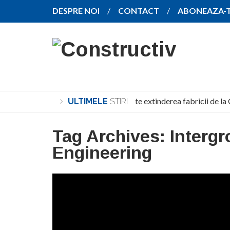
DESPRE NOI
CONTACT
ABONEAZA-
SANY pregătește extinderea fabricii de la 
ULTIMELE
STIRI
Tag Archives:
Intergr
Engineering