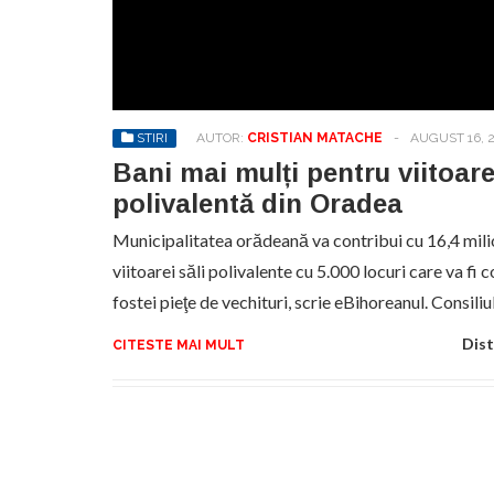
No
pr
hel
STIRI
AUTOR:
CRISTIAN MATACHE
-
AUGUST 16, 
Bani mai mulți pentru viitoare
polivalentă din Oradea
Municipalitatea orădeană va contribui cu 16,4 milio
viitoarei săli polivalente cu 5.000 locuri care va f
fostei pieţe de vechituri, scrie eBihoreanul. Consili
Dist
CITESTE MAI MULT