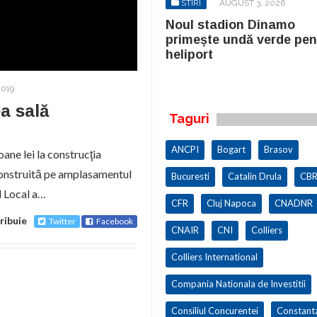
STIRI
AUGUST 3, 2026
STIRI
AUGUST 3, 2026
ul stadion Dinamo
Noul stadion Dinamo
imește undă verde pentru
primește undă verde pen
iport
heliport
2019
a sală
Taguri
ANCPI
Bogart
Brasov
ane lei la construcţia
i construită pe amplasamentul
Bucuresti
Catalin Drula
CBR
ul Local a…
CFR
Cluj Napoca
CNADNR
ribuie
Twitter
Facebook
CNAIR
CNI
Colliers
Colliers International
Compania Nationala de Investitii
Consiliul Concurentei
Constant