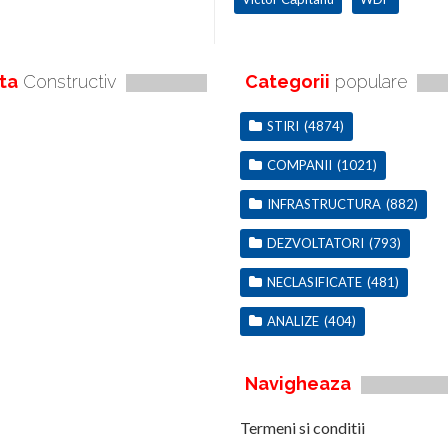
ta
Constructiv
Categorii
populare
STIRI
(4874)
COMPANII
(1021)
INFRASTRUCTURA
(882)
DEZVOLTATORI
(793)
NECLASIFICATE
(481)
ANALIZE
(404)
Navigheaza
Termeni si conditii