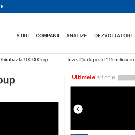
TE
STIRI
COMPANII
ANALIZE
DEZVOLTATORI
Ghimbav la 100.000 mp
Investiție de peste 115 milioane de
oup
Ultimele
articole