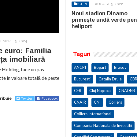
STIRI
AUGUST 3, 2026
STIRI
AUGUST 3, 2026
ul stadion Dinamo
Noul stadion Dinamo
imește undă verde pentru
primește undă verde pen
iport
heliport
EMBRIE 3, 2024
e euro: Familia
Taguri
ața imobiliară
ANCPI
Bogart
Brasov
 Holding, face un pas
cte în valoare totală de peste
Bucuresti
Catalin Drula
CBR
CFR
Cluj Napoca
CNADNR
ribuie
Twitter
Facebook
CNAIR
CNI
Colliers
Colliers International
Compania Nationala de Investitii
Consiliul Concurentei
Constant