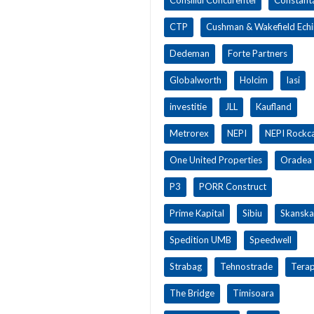
CTP
Cushman & Wakefield Ech
Dedeman
Forte Partners
Globalworth
Holcim
Iasi
investitie
JLL
Kaufland
Metrorex
NEPI
NEPI Rockca
One United Properties
Oradea
P3
PORR Construct
Prime Kapital
Sibiu
Skanska
Spedition UMB
Speedwell
Strabag
Tehnostrade
Terap
The Bridge
Timisoara