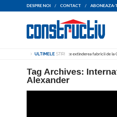
DESPRE NOI
CONTACT
ABONEAZA-
SANY pregătește extinderea fabricii de la 
ULTIMELE
STIRI
Tag Archives:
Interna
Alexander