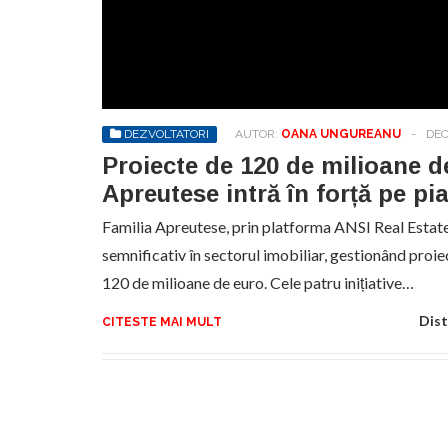
No
pr
hel
DEZVOLTATORI
AUTOR:
OANA UNGUREANU
-
DEC
Proiecte de 120 de milioane d
Apreutese intră în forță pe pi
Familia Apreutese, prin platforma ANSI Real Estate
semnificativ în sectorul imobiliar, gestionând proie
120 de milioane de euro. Cele patru inițiative…
Dist
CITESTE MAI MULT