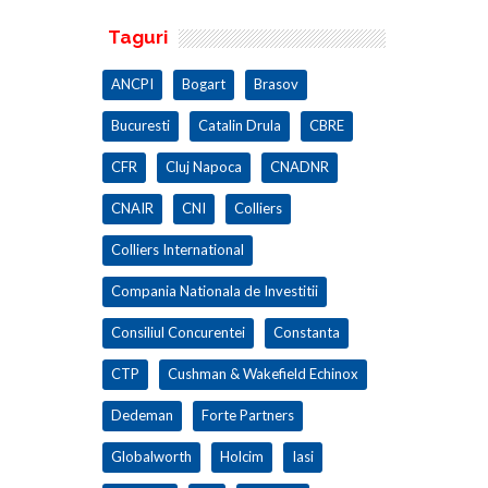
Taguri
ANCPI
Bogart
Brasov
Bucuresti
Catalin Drula
CBRE
CFR
Cluj Napoca
CNADNR
CNAIR
CNI
Colliers
Colliers International
Compania Nationala de Investitii
Consiliul Concurentei
Constanta
CTP
Cushman & Wakefield Echinox
Dedeman
Forte Partners
Globalworth
Holcim
Iasi