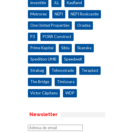
investitie
JLL
Kaufland
Metrorex
NEPI
NEPI Rockcastle
One United Properties
Oradea
P3
PORR Construct
Prime Kapital
Sibiu
Skanska
Spedition UMB
Speedwell
Strabag
Tehnostrade
Teraplast
The Bridge
Timisoara
Victor Căpitanu
WDP
Newsletter