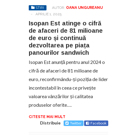
STIRI
AUTOR:
OANA UNGUREANU
-
APRILIE 1, 2025
Isopan Est atinge o cifră
de afaceri de 81 milioane
de euro și continuă
dezvoltarea pe piața
panourilor sandwich
Isopan Est anunță pentru anul 2024 o
cifră de afaceri de 81 milioane de
euro, reconfirmându-și poziția de lider
incontestabil în ceea ce privește
valoarea vânzărilor și calitatea
produselor oferite….
CITESTE MAI MULT
Distribuie
Twitter
Facebook