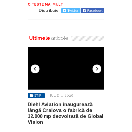
CITESTE MAI MULT
Distribuie
Twitter
Facebook
Ultimele
articole
STIRI
IULIE 31, 2026
STIRI
AU
gurează
Diehl Aviation inaugurează
North Globa
rică de
lângă Craiova o fabrică de
Builders G
ă de Global
12.000 mp dezvoltată de Global
două clădir
Vision
malul lacul