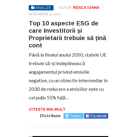
ANALIZE
AUTOR:
ROSCA IOANA
-
NOIEMBRIE 4, 2021
Top 10 aspecte ESG de
care Investitorii și
Proprietarii trebuie să țină
cont
Până la finalul anului 2050, statele UE
trebuie să-și îndeplinească
angajamentul privind emisiile
negative, cu un obiectiv intermediar în
2030 de reducere a emisiilor nete cu
cel puțin 55% față…
CITESTE MAI MULT
Distribuie
Twitter
Facebook