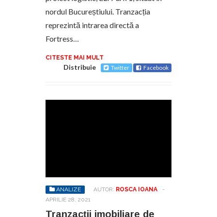
nordul Bucureștiului. Tranzacția
reprezintă intrarea directă a
Fortress…
CITESTE MAI MULT
Distribuie
Twitter
Facebook
ANALIZE
AUTOR:
ROSCA IOANA
-
APRILIE 28, 2021
Tranzacții imobiliare de