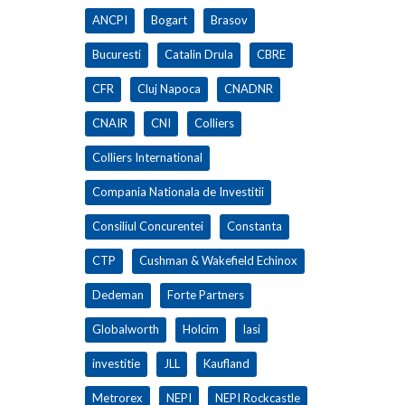
ANCPI
Bogart
Brasov
Bucuresti
Catalin Drula
CBRE
CFR
Cluj Napoca
CNADNR
CNAIR
CNI
Colliers
Colliers International
Compania Nationala de Investitii
Consiliul Concurentei
Constanta
CTP
Cushman & Wakefield Echinox
Dedeman
Forte Partners
Globalworth
Holcim
Iasi
investitie
JLL
Kaufland
Metrorex
NEPI
NEPI Rockcastle