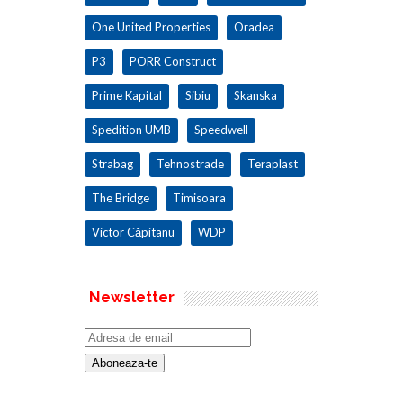
One United Properties
Oradea
P3
PORR Construct
Prime Kapital
Sibiu
Skanska
Spedition UMB
Speedwell
Strabag
Tehnostrade
Teraplast
The Bridge
Timisoara
Victor Căpitanu
WDP
Newsletter