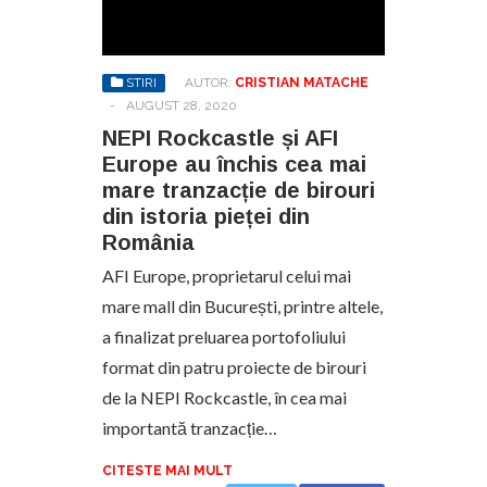
STIRI
AUTOR:
CRISTIAN MATACHE
-
AUGUST 28, 2020
NEPI Rockcastle și AFI
Europe au închis cea mai
mare tranzacție de birouri
din istoria pieței din
România
AFI Europe, proprietarul celui mai
mare mall din București, printre altele,
a finalizat preluarea portofoliului
format din patru proiecte de birouri
de la NEPI Rockcastle, în cea mai
importantă tranzacție…
CITESTE MAI MULT