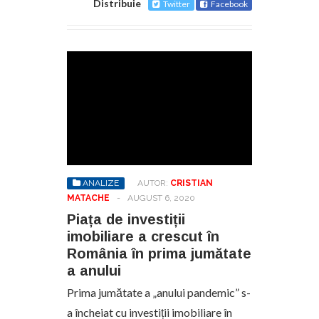
Distribuie
Twitter
Facebook
ANALIZE
AUTOR:
CRISTIAN
MATACHE
-
AUGUST 6, 2020
Piața de investiții
imobiliare a crescut în
România în prima jumătate
a anului
Prima jumătate a „anului pandemic” s-
a încheiat cu investiții imobiliare în