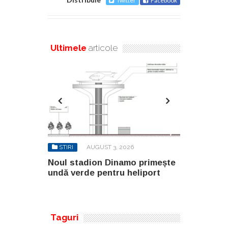
Twitter
Facebook
Ultimele
articole
STIRI
AUGUST 3, 2026
STIRI
AUGUST 
rimește
Noul stadion Dinamo primește
SANY pregăteș
port
undă verde pentru heliport
fabricii de la 
100.000 mp
Taguri