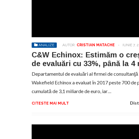
ANALIZE
AUTOR:
CRISTIAN MATACHE
-
IUNIE 7, 
C&W Echinox: Estimăm o creş
de evaluări cu 33%, pȃnă la 4 
Departamentul de evaluări al firmei de consultanţ
Wakefield Echinox a evaluat ȋn 2017 peste 700 de p
cumulată de 3,1 miliarde de euro, iar…
Dist
CITESTE MAI MULT