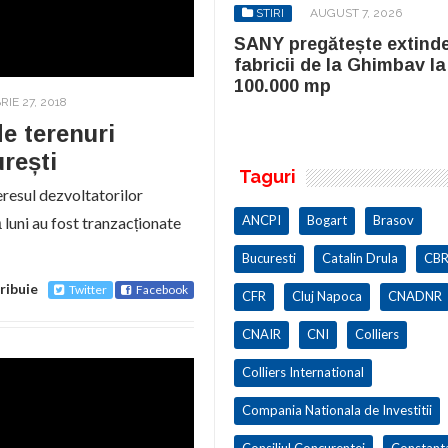
STIRI
AUGUST 3, 2026
STIRI
AUGUST 7, 2026
ul stadion Dinamo
SANY pregătește extind
imește undă verde pentru
fabricii de la Ghimbav la
iport
100.000 mp
IE 27, 2018
e terenuri
rești
Taguri
eresul dezvoltatorilor
ANCPI
Bogart
Brasov
ă luni au fost tranzacționate
Bucuresti
Catalin Drula
CBR
ribuie
Twitter
Facebook
CFR
Cluj Napoca
CNADNR
CNAIR
CNI
Colliers
Colliers International
Compania Nationala de Investitii
Consiliul Concurentei
Constant