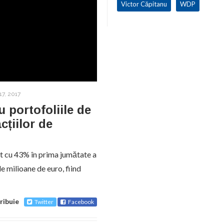
Victor Căpitanu
WDP
7, 2017
 portofoliile de
cțiilor de
cut cu 43% în prima jumătate a
e milioane de euro, fiind
ribuie
Twitter
Facebook