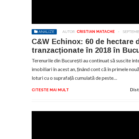
STIRI
AUGUST 3, 2026
Noul stadion Dinamo
No
primește undă verde pentru
pr
heliport
hel
ANALIZE
AUTOR:
CRISTIAN MATACHE
-
SEPTEMBR
C&W Echinox: 60 de hectare d
tranzacționate în 2018 în Bucu
Terenurile din București au continuat să suscite int
imobiliari în acest an, ținând cont că în primele nou
loturi cu o suprafață cumulată de peste…
Dist
CITESTE MAI MULT