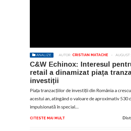
ANALIZE
AUTOR:
CRISTIAN MATACHE
-
AUGUST 1
C&W Echinox: Interesul pentru
retail a dinamizat piața tranza
investiții
Piața tranzacțiilor de investiții din România a cres
acestui an, atingând o valoare de aproximativ 530 d
impulsionată în special…
Dist
CITESTE MAI MULT