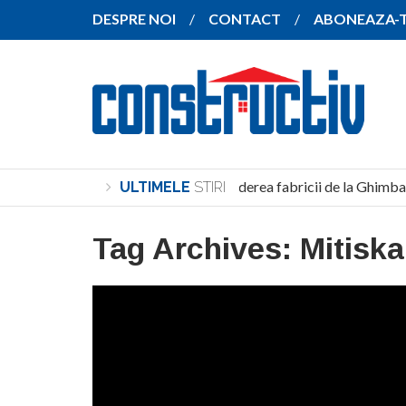
DESPRE NOI
CONTACT
ABONEAZA-
SANY pregătește extinderea fabricii de la Ghimbav
ULTIMELE
STIRI
Tag Archives:
Mitiska