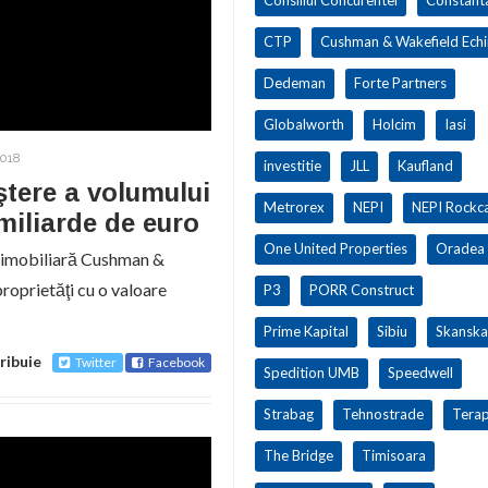
CTP
Cushman & Wakefield Ech
Dedeman
Forte Partners
Globalworth
Holcim
Iasi
2018
investitie
JLL
Kaufland
tere a volumului
Metrorex
NEPI
NEPI Rockca
miliarde de euro
One United Properties
Oradea
ă imobiliară Cushman &
roprietăţi cu o valoare
P3
PORR Construct
Prime Kapital
Sibiu
Skanska
ribuie
Twitter
Facebook
Spedition UMB
Speedwell
Strabag
Tehnostrade
Terap
The Bridge
Timisoara