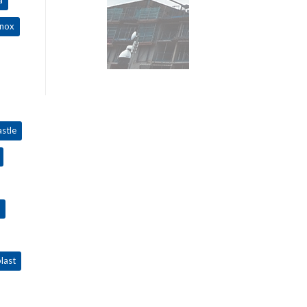
inox
stle
last