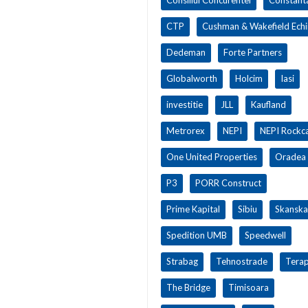
CTP
Cushman & Wakefield Ech
Dedeman
Forte Partners
Globalworth
Holcim
Iasi
investitie
JLL
Kaufland
Metrorex
NEPI
NEPI Rockca
One United Properties
Oradea
P3
PORR Construct
Prime Kapital
Sibiu
Skanska
Spedition UMB
Speedwell
Strabag
Tehnostrade
Terap
The Bridge
Timisoara