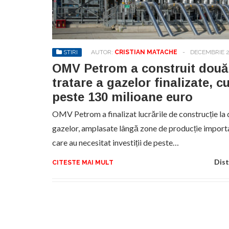
No
pr
hel
STIRI
AUTOR:
CRISTIAN MATACHE
-
DECEMBRIE 2
OMV Petrom a construit două s
tratare a gazelor finalizate, cu
peste 130 milioane euro
OMV Petrom a finalizat lucrările de construcție la d
gazelor, amplasate lângă zone de producție importa
care au necesitat investiții de peste…
Dist
CITESTE MAI MULT