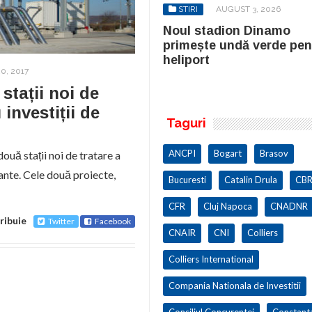
STIRI
AUGUST 3, 2026
STIRI
AUGUST 3, 2026
ul stadion Dinamo
Noul stadion Dinamo
imește undă verde pentru
primește undă verde pen
iport
heliport
0, 2017
tații noi de
 investiții de
Taguri
ANCPI
Bogart
Brasov
ouă stații noi de tratare a
nte. Cele două proiecte,
Bucuresti
Catalin Drula
CBR
CFR
Cluj Napoca
CNADNR
ribuie
Twitter
Facebook
CNAIR
CNI
Colliers
Colliers International
Compania Nationala de Investitii
Consiliul Concurentei
Constant