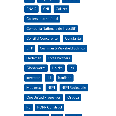
CNAIR
CNI
Colliers
Colliers International
Compania Nationala de Investitii
Consiliul Concurentei
Constanta
CTP
Cushman & Wakefield Echinox
Dedeman
Forte Partners
Globalworth
Holcim
Iasi
investitie
JLL
Kaufland
Metrorex
NEPI
NEPI Rockcastle
One United Properties
Oradea
P3
PORR Construct