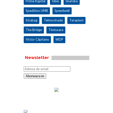
Prime Kapital
Sibiu
Skanska
Spedition UMB
Speedwell
Strabag
Tehnostrade
Teraplast
The Bridge
Timisoara
Victor Căpitanu
WDP
Newsletter