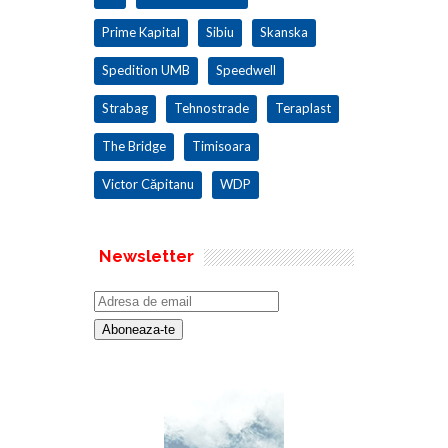
Prime Kapital
Sibiu
Skanska
Spedition UMB
Speedwell
Strabag
Tehnostrade
Teraplast
The Bridge
Timisoara
Victor Căpitanu
WDP
Newsletter