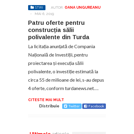
STIRI
AUTOR:
OANA UNGUREANU
-
MAI 6, 2019
Patru oferte pentru
construcția sălii
polivalente din Turda
La licitația anunțată de Compania
Națională de Investiții, pentru
proiectarea și execuția sălii
polivalente, o investiție estimată la
circa 55 de milioane de lei, s-au depus
4 oferte, conform turdanews.net….
CITESTE MAI MULT
Distribuie
Twitter
Facebook
Ultimele
articole