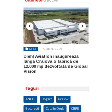
STIRI
IULIE 31, 2026
STIRI
AU
gurează
Diehl Aviation inaugurează
North Globa
rică de
lângă Craiova o fabrică de
Builders G
ă de Global
12.000 mp dezvoltată de Global
două clădir
Vision
malul lacul
Taguri
ANCPI
Bogart
Brasov
Bucuresti
Catalin Drula
CBRE