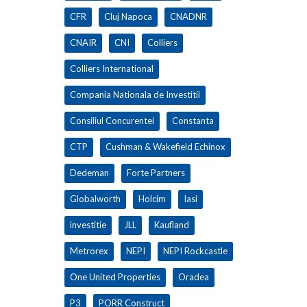
CFR
Cluj Napoca
CNADNR
CNAIR
CNI
Colliers
Colliers International
Compania Nationala de Investitii
Consiliul Concurentei
Constanta
CTP
Cushman & Wakefield Echinox
Dedeman
Forte Partners
Globalworth
Holcim
Iasi
investitie
JLL
Kaufland
Metrorex
NEPI
NEPI Rockcastle
One United Properties
Oradea
P3
PORR Construct