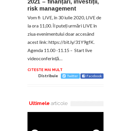
2021 – finanțări, investiții,
risk management
Vom fi LIVE, în 30 iulie 2020, LIVE de
la ora 11,00. Îl puteți urmări LIVE în
ziua evenimentului doar accesând
acest link: https://bit.ly/31Y9gfK.
Agenda 11.00 -11.15 – Start live
videoconferință…
CITESTE MAI MULT
Distribuie
Twitter
Facebook
Ultimele
articole