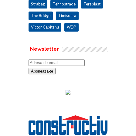
Strabag
Tehnostrade
Teraplast
The Bridge
Timisoara
Victor Căpitanu
WDP
Newsletter