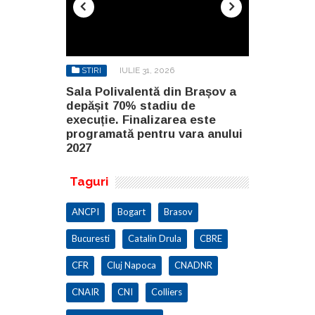
STIRI
IULIE 31, 2026
STIRI
AU
n Brașov a
Sala Polivalentă din Brașov a
Investiție 
 de
depășit 70% stadiu de
milioane de
a este
execuție. Finalizarea este
construirea
ara anului
programată pentru vara anului
Constanța
2027
Taguri
ANCPI
Bogart
Brasov
Bucuresti
Catalin Drula
CBRE
CFR
Cluj Napoca
CNADNR
CNAIR
CNI
Colliers