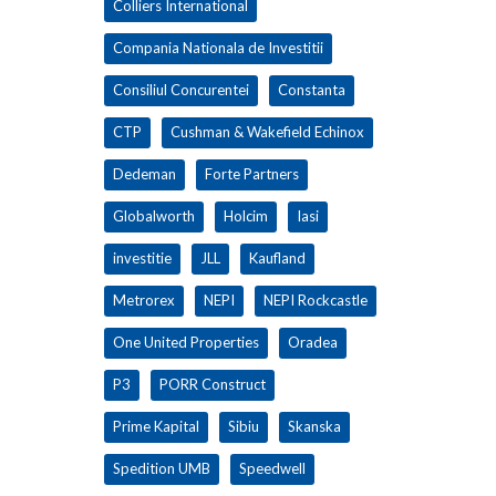
Colliers International
Compania Nationala de Investitii
Consiliul Concurentei
Constanta
CTP
Cushman & Wakefield Echinox
Dedeman
Forte Partners
Globalworth
Holcim
Iasi
investitie
JLL
Kaufland
Metrorex
NEPI
NEPI Rockcastle
One United Properties
Oradea
P3
PORR Construct
Prime Kapital
Sibiu
Skanska
Spedition UMB
Speedwell