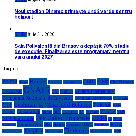
Noul stadion Dinamo primește undă verde pentru
heliport
STIRI
iulie 31, 2026
Sala Polivalentă din Brașov a depășit 70% stadiu
de execuție. Finalizarea este programată pentru
vara anului 2027
Taguri
Brasov
CFR
CBRE
ANCPI
Cluj Napoca
Bogart
Bucuresti
Catalin Drula
CNAIR
Colliers International
CNADNR
CNI
Colliers
Compania Nationala de Investitii
Consiliul Concurentei
Constanta
Cushman & Wakefield Echinox
CTP
Dedeman
Forte
Iasi
Globalworth
Metrorex
Partners
investitie
NEPI
Kaufland
Holcim
JLL
One United Properties
Oradea
NEPI Rockcastle
P3
PORR
Prime Kapital
Spedition UMB
Strabag
Sibiu
Skanska
Construct
Speedwell
Timisoara
Teraplast
Tehnostrade
The Bridge
Victor Căpitanu
WDP