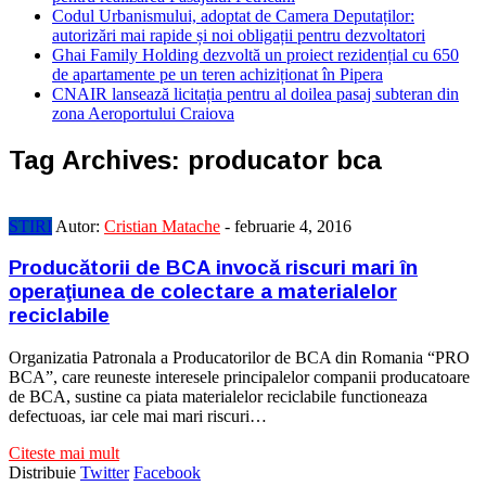
Codul Urbanismului, adoptat de Camera Deputaților:
autorizări mai rapide și noi obligații pentru dezvoltatori
Ghai Family Holding dezvoltă un proiect rezidențial cu 650
de apartamente pe un teren achiziționat în Pipera
CNAIR lansează licitația pentru al doilea pasaj subteran din
zona Aeroportului Craiova
Tag Archives:
producator bca
STIRI
Autor:
Cristian Matache
-
februarie 4, 2016
Producătorii de BCA invocă riscuri mari în
operaţiunea de colectare a materialelor
reciclabile
Organizatia Patronala a Producatorilor de BCA din Romania “PRO
BCA”, care reuneste interesele principalelor companii producatoare
de BCA, sustine ca piata materialelor reciclabile functioneaza
defectuoas, iar cele mai mari riscuri…
Citeste mai mult
Distribuie
Twitter
Facebook