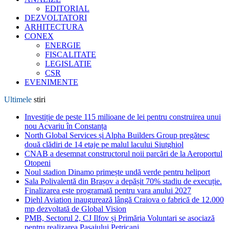
EDITORIAL
DEZVOLTATORI
ARHITECTURA
CONEX
ENERGIE
FISCALITATE
LEGISLATIE
CSR
EVENIMENTE
Ultimele
stiri
Investiție de peste 115 milioane de lei pentru construirea unui
nou Acvariu în Constanța
North Global Services și Alpha Builders Group pregătesc
două clădiri de 14 etaje pe malul lacului Siutghiol
CNAB a desemnat constructorul noii parcări de la Aeroportul
Otopeni
Noul stadion Dinamo primește undă verde pentru heliport
Sala Polivalentă din Brașov a depășit 70% stadiu de execuție.
Finalizarea este programată pentru vara anului 2027
Diehl Aviation inaugurează lângă Craiova o fabrică de 12.000
mp dezvoltată de Global Vision
PMB, Sectorul 2, CJ Ilfov și Primăria Voluntari se asociază
pentru realizarea Pasajului Petricani