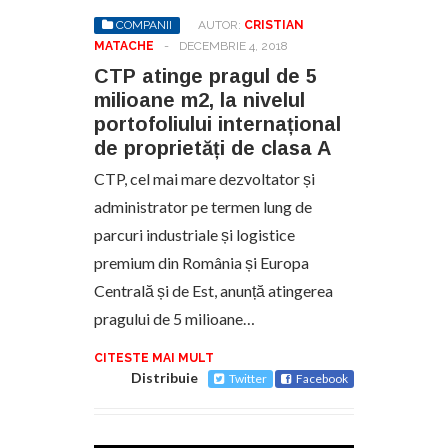
COMPANII
AUTOR:
CRISTIAN
MATACHE
-
DECEMBRIE 4, 2018
CTP atinge pragul de 5
milioane m2, la nivelul
portofoliului internațional
de proprietăți de clasa A
CTP, cel mai mare dezvoltator și
administrator pe termen lung de
parcuri industriale și logistice
premium din România și Europa
Centrală și de Est, anunță atingerea
pragului de 5 milioane…
CITESTE MAI MULT
Distribuie
Twitter
Facebook