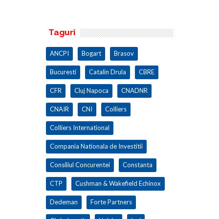
Taguri
ANCPI
Bogart
Brasov
Bucuresti
Catalin Drula
CBRE
CFR
Cluj Napoca
CNADNR
CNAIR
CNI
Colliers
Colliers International
Compania Nationala de Investitii
Consiliul Concurentei
Constanta
CTP
Cushman & Wakefield Echinox
Dedeman
Forte Partners