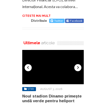
internațional. Acesta va colabora…
CITESTE MAI MULT
Distribuie
Twitter
Facebook
Ultimele
articole
6
STIRI
AUGUST 3, 2026
STIRI
AU
o primește
Noul stadion Dinamo primește
SANY pregă
eliport
undă verde pentru heliport
fabricii de
100.000 mp