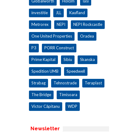
Globalworth
Holcim
Iasi
investitie
JLL
Kaufland
Metrorex
NEPI
NEPI Rockcastle
One United Properties
Oradea
P3
PORR Construct
Prime Kapital
Sibiu
Skanska
Spedition UMB
Speedwell
Strabag
Tehnostrade
Teraplast
The Bridge
Timisoara
Victor Căpitanu
WDP
Newsletter