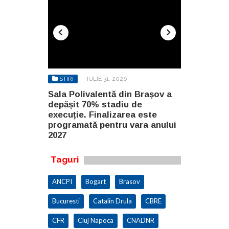
STIRI
IULIE 31, 2026
STIRI
AU
n Brașov a
Sala Polivalentă din Brașov a
Investiție 
 de
depășit 70% stadiu de
milioane de
a este
execuție. Finalizarea este
construirea
ara anului
programată pentru vara anului
Constanța
2027
Taguri
ANCPI
Bogart
Brasov
Bucuresti
Catalin Drula
CBRE
CFR
Cluj Napoca
CNADNR