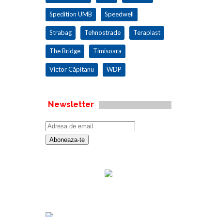
Spedition UMB
Speedwell
Strabag
Tehnostrade
Teraplast
The Bridge
Timisoara
Victor Căpitanu
WDP
Newsletter