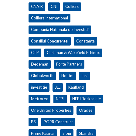
CNAIR
CNI
Colliers
Colliers International
Compania Nationala de Investitii
Consiliul Concurentei
Constanta
CTP
Cushman & Wakefield Echinox
Dedeman
Forte Partners
Globalworth
Holcim
Iasi
investitie
JLL
Kaufland
Metrorex
NEPI
NEPI Rockcastle
One United Properties
Oradea
P3
PORR Construct
Prime Kapital
Sibiu
Skanska