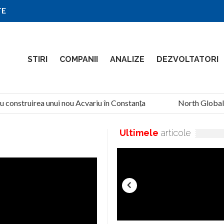
TE
STIRI
COMPANII
ANALIZE
DEZVOLTATORI
u construirea unui nou Acvariu în Constanța
North Global S
Ultimele
articole