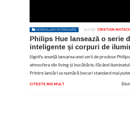
Sa
de
exe
AMENAJARI INTERIOARE
AUTOR:
CRISTIAN MATAC
pr
an
Philips Hue lansează o serie 
inteligente și corpuri de ilumi
Signify anunță lansarea unei serii de produse Phili
atmosfera din living și bucătărie, făcând iluminatul 
Printre lansări se numără becuri standard mai pute
Dist
CITESTE MAI MULT