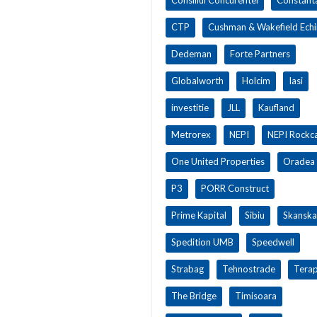
CTP
Cushman & Wakefield Ech
Dedeman
Forte Partners
Globalworth
Holcim
Iasi
investitie
JLL
Kaufland
Metrorex
NEPI
NEPI Rockca
One United Properties
Oradea
P3
PORR Construct
Prime Kapital
Sibiu
Skanska
Spedition UMB
Speedwell
Strabag
Tehnostrade
Terap
The Bridge
Timisoara