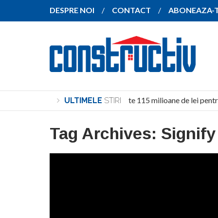
DESPRE NOI
CONTACT
ABONEAZA-
Investiție de peste 115 milioane de lei pentr
ULTIMELE
STIRI
Tag Archives:
Signify