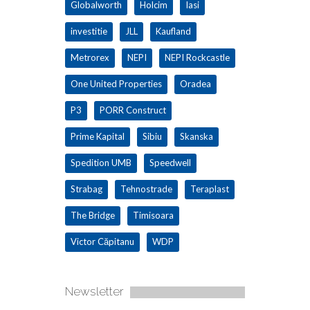
Globalworth
Holcim
Iasi
investitie
JLL
Kaufland
Metrorex
NEPI
NEPI Rockcastle
One United Properties
Oradea
P3
PORR Construct
Prime Kapital
Sibiu
Skanska
Spedition UMB
Speedwell
Strabag
Tehnostrade
Teraplast
The Bridge
Timisoara
Victor Căpitanu
WDP
Newsletter