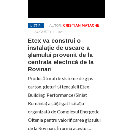
STIRI
AUTOR:
CRISTIAN MATACHE
-
AUGUST 10, 2021
Etex va construi o
instalație de uscare a
șlamului provenit de la
centrala electrică de la
Rovinari
Producătorul de sisteme de gips-
carton, gleturi și tencuieli Etex
Building Performance (Siniat
România) a câștigat licitația
organizată de Complexul Energetic
Oltenia pentru valorificarea gipsului
de la Rovinari. În urma acestui…