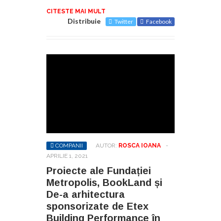
CITESTE MAI MULT
Distribuie
Twitter
Facebook
COMPANII
AUTOR:
ROSCA IOANA
-
APRILIE 1, 2021
Proiecte ale Fundației
Metropolis, BookLand și
De-a arhitectura
sponsorizate de Etex
Building Performance în