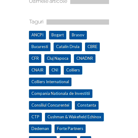
Ultimele articole
Taguri
ANCPI
Bogart
Brasov
Bucuresti
Catalin Drula
CBRE
CFR
Cluj Napoca
CNADNR
CNAIR
CNI
Colliers
Colliers International
Compania Nationala de Investitii
Consiliul Concurentei
Constanta
CTP
Cushman & Wakefield Echinox
Dedeman
Forte Partners