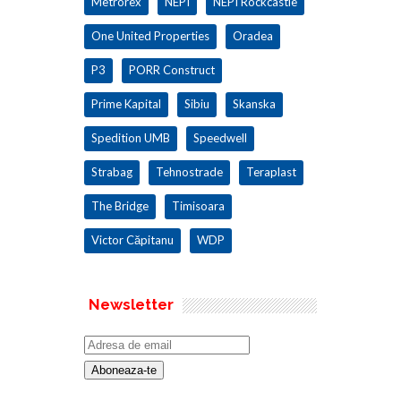
Metrorex
NEPI
NEPI Rockcastle
One United Properties
Oradea
P3
PORR Construct
Prime Kapital
Sibiu
Skanska
Spedition UMB
Speedwell
Strabag
Tehnostrade
Teraplast
The Bridge
Timisoara
Victor Căpitanu
WDP
Newsletter