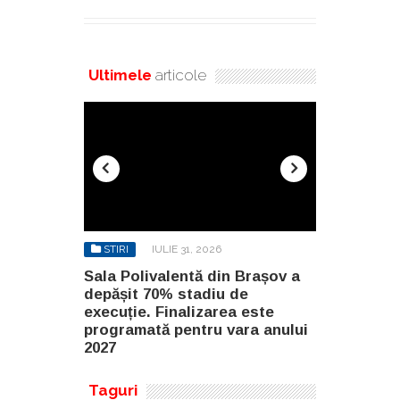
Ultimele
articole
STIRI
IULIE 31, 2026
STIRI
AU
n Brașov a
Sala Polivalentă din Brașov a
Investiție 
 de
depășit 70% stadiu de
milioane de
a este
execuție. Finalizarea este
construirea
ara anului
programată pentru vara anului
Constanța
2027
Taguri