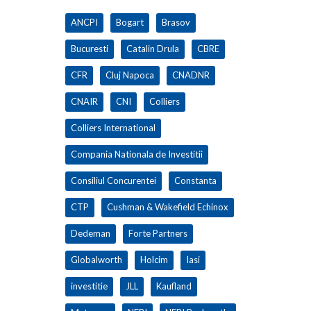
ANCPI
Bogart
Brasov
Bucuresti
Catalin Drula
CBRE
CFR
Cluj Napoca
CNADNR
CNAIR
CNI
Colliers
Colliers International
Compania Nationala de Investitii
Consiliul Concurentei
Constanta
CTP
Cushman & Wakefield Echinox
Dedeman
Forte Partners
Globalworth
Holcim
Iasi
investitie
JLL
Kaufland