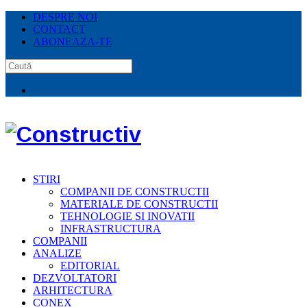
DESPRE NOI
CONTACT
ABONEAZA-TE
STIRI
COMPANII DE CONSTRUCTII
MATERIALE DE CONSTRUCTII
TEHNOLOGIE SI INOVATII
INFRASTRUCTURA
COMPANII
ANALIZE
EDITORIAL
DEZVOLTATORI
ARHITECTURA
CONEX