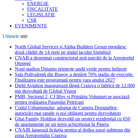
ENERGIE
FISCALITATE
LEGISLATIE
CSR
EVENIMENTE
Ultimele
stiri
North Global Services și Alpha Builders Group pregătesc
două clădiri de 14 etaje pe malul lacului Siutghiol
CNAB a desemnat constructorul noii parcări de la Aeroportul
Otopeni
Noul stadion Dinamo primește undă verde pentru heliport
Sala Polivalentă din Brașov a depășit 70% stadiu de execuție.
Finalizarea este programată pentru vara anului 2027
Diehl Aviation inaugurează lângă Craiova o fabrică de 12.000
mp dezvoltată de Global Vision
PMB, Sectorul 2, CJ Ilfov și Primăria Voluntari se asociază
pentru realizarea Pasajului Petricani
Codul Urbanismului, adoptat de Camera Deputaților:
autorizări mai rapide și noi obligații pentru dezvoltatori
Ghai Family Holding dezvoltă un proiect rezidențial cu 650
de apartamente pe un teren achiziționat în Pipera
CNAIR lansează licitația pentru al doilea pasaj subteran din
zona Aeroportului Craiova