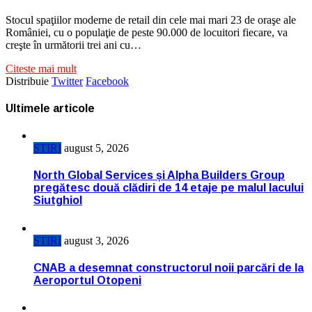
Stocul spaţiilor moderne de retail din cele mai mari 23 de oraşe ale
României, cu o populaţie de peste 90.000 de locuitori fiecare, va
creşte în următorii trei ani cu…
Citeste mai mult
Distribuie
Twitter
Facebook
Ultimele articole
STIRI
august 5, 2026
North Global Services și Alpha Builders Group
pregătesc două clădiri de 14 etaje pe malul lacului
Siutghiol
STIRI
august 3, 2026
CNAB a desemnat constructorul noii parcări de la
Aeroportul Otopeni