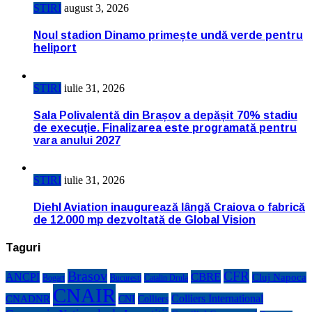
STIRI
august 3, 2026
Noul stadion Dinamo primește undă verde pentru
heliport
STIRI
iulie 31, 2026
Sala Polivalentă din Brașov a depășit 70% stadiu
de execuție. Finalizarea este programată pentru
vara anului 2027
STIRI
iulie 31, 2026
Diehl Aviation inaugurează lângă Craiova o fabrică
de 12.000 mp dezvoltată de Global Vision
Taguri
Brasov
CFR
CBRE
ANCPI
Cluj Napoca
Bogart
Bucuresti
Catalin Drula
CNAIR
Colliers International
CNADNR
CNI
Colliers