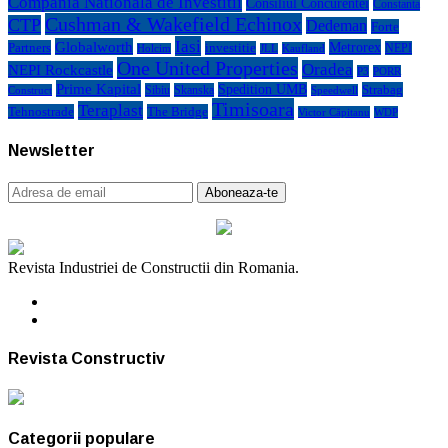
Compania Nationala de Investitii
Consiliul Concurentei
Constanta
Cushman & Wakefield Echinox
CTP
Dedeman
Forte
Iasi
Globalworth
Metrorex
Partners
investitie
NEPI
Kaufland
Holcim
JLL
One United Properties
Oradea
NEPI Rockcastle
P3
PORR
Prime Kapital
Spedition UMB
Strabag
Sibiu
Skanska
Construct
Speedwell
Timisoara
Teraplast
Tehnostrade
The Bridge
Victor Căpitanu
WDP
Newsletter
Revista Industriei de Constructii din Romania.
Revista Constructiv
Categorii populare