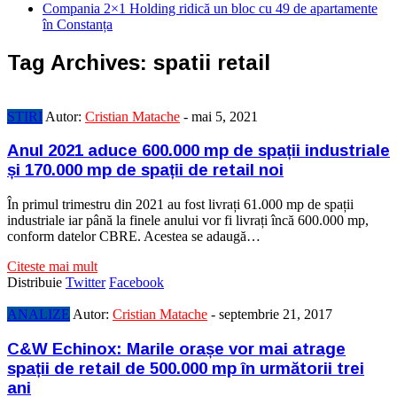
Compania 2×1 Holding ridică un bloc cu 49 de apartamente
în Constanța
Tag Archives:
spatii retail
STIRI
Autor:
Cristian Matache
-
mai 5, 2021
Anul 2021 aduce 600.000 mp de spații industriale
și 170.000 mp de spații de retail noi
În primul trimestru din 2021 au fost livrați 61.000 mp de spații
industriale iar până la finele anului vor fi livrați încă 600.000 mp,
conform datelor CBRE. Acestea se adaugă…
Citeste mai mult
Distribuie
Twitter
Facebook
ANALIZE
Autor:
Cristian Matache
-
septembrie 21, 2017
C&W Echinox: Marile orașe vor mai atrage
spații de retail de 500.000 mp în următorii trei
ani