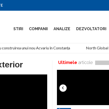
TE
STIRI
COMPANII
ANALIZE
DEZVOLTATORI
 construirea unui nou Acvariu în Constanța
North Global Se
terior
Ultimele
articole