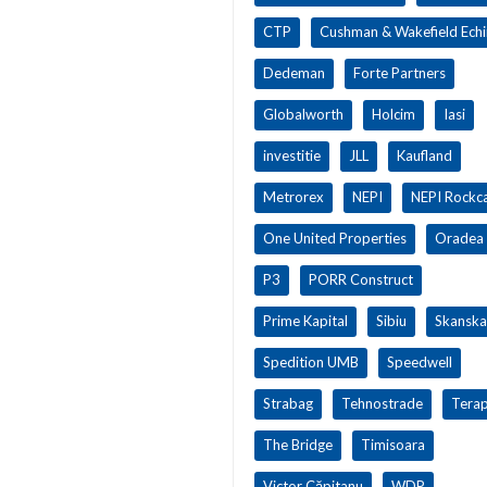
CTP
Cushman & Wakefield Ech
Dedeman
Forte Partners
Globalworth
Holcim
Iasi
investitie
JLL
Kaufland
Metrorex
NEPI
NEPI Rockca
One United Properties
Oradea
P3
PORR Construct
Prime Kapital
Sibiu
Skanska
Spedition UMB
Speedwell
Strabag
Tehnostrade
Terap
The Bridge
Timisoara
Victor Căpitanu
WDP