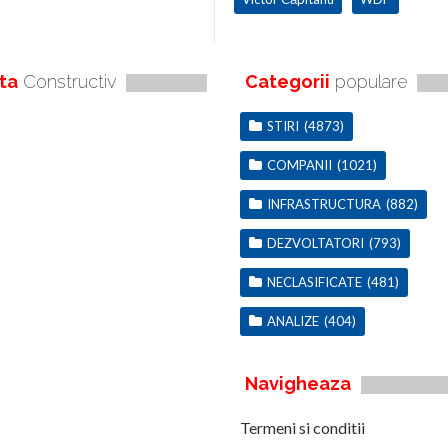
ta
Constructiv
Categorii
populare
STIRI
(4873)
COMPANII
(1021)
INFRASTRUCTURA
(882)
DEZVOLTATORI
(793)
NECLASIFICATE
(481)
ANALIZE
(404)
Navigheaza
Termeni si conditii