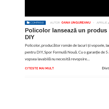
Sa
de
exe
COMPANII
AUTOR:
OANA UNGUREANU
-
APRILIE 4
pr
an
Policolor lansează un produs 
DIY
Policolor, producător român de lacuri și vopsele, l
pentru DIY, Spor Formulă Nouă. Cu o garanție de 5 an
vopsea lavabilă nu necesită revopsire…
Dist
CITESTE MAI MULT