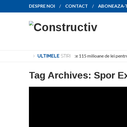
DESPRE NOI
CONTACT
ABONEAZA-
Investiție de peste 115 milioane de lei pentru
ULTIMELE
STIRI
Tag Archives:
Spor Ex