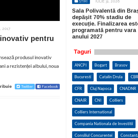
STIRI
IULIE 31, 2026
STIRI
IULIE 31, 2026
la Polivalentă din Brașov a
Sala Polivalentă din Bra
pășit 70% stadiu de
depășit 70% stadiu de
cuție. Finalizarea este
execuție. Finalizarea est
, 2017
ogramată pentru vara
programată pentru vara
ului 2027
anului 2027
inovativ pentru
Taguri
ansează produsul inovativ
ANCPI
Bogart
Brasov
i a rezistenței albului, noua
Bucuresti
Catalin Drula
CBR
ribuie
Twitter
Facebook
CFR
Cluj Napoca
CNADNR
CNAIR
CNI
Colliers
Colliers International
Compania Nationala de Investitii
Consiliul Concurentei
Constant