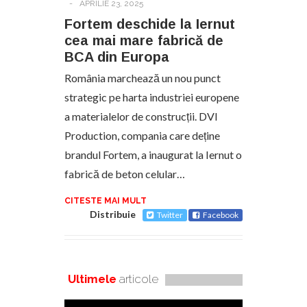
-
APRILIE 23, 2025
Fortem deschide la Iernut
cea mai mare fabrică de
BCA din Europa
România marchează un nou punct
strategic pe harta industriei europene
a materialelor de construcții. DVI
Production, compania care deține
brandul Fortem, a inaugurat la Iernut o
fabrică de beton celular…
CITESTE MAI MULT
Distribuie
Twitter
Facebook
Ultimele
articole