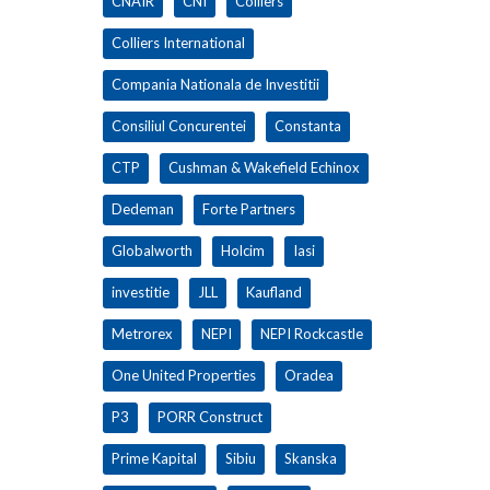
CNAIR
CNI
Colliers
Colliers International
Compania Nationala de Investitii
Consiliul Concurentei
Constanta
CTP
Cushman & Wakefield Echinox
Dedeman
Forte Partners
Globalworth
Holcim
Iasi
investitie
JLL
Kaufland
Metrorex
NEPI
NEPI Rockcastle
One United Properties
Oradea
P3
PORR Construct
Prime Kapital
Sibiu
Skanska