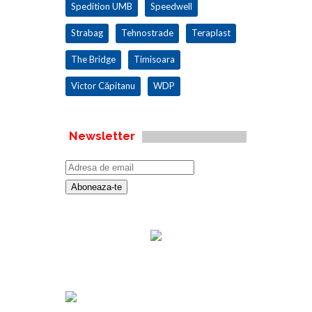
Spedition UMB
Speedwell
Strabag
Tehnostrade
Teraplast
The Bridge
Timisoara
Victor Căpitanu
WDP
Newsletter