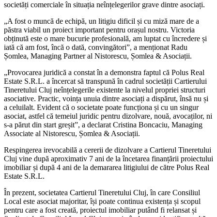
societăți comerciale în situația neînțelegerilor grave dintre asociați.
„A fost o muncă de echipă, un litigiu dificil și cu miză mare de a
păstra viabil un proiect important pentru orașul nostru. Victoria
obținută este o mare bucurie profesională, am luptat cu încredere și
iată că am fost, încă o dată, convingători”, a menționat Radu
Șomlea, Managing Partner al Nistorescu, Șomlea & Asociații.
„Provocarea juridică a constat în a demonstra faptul că Polus Real
Estate S.R.L. a încercat să transpună în cadrul societății Cartierului
Tineretului Cluj neînțelegerile existente la nivelul propriei structuri
asociative. Practic, voința unuia dintre asociați a dispărut, însă nu și
a celuilalt. Evident că o societate poate funcționa și cu un singur
asociat, astfel că temeiul juridic pentru dizolvare, nouă, avocaților, ni
s-a părut din start greșit”, a declarat Cristina Boncaciu, Managing
Associate al Nistorescu, Șomlea & Asociații.
Respingerea irevocabilă a cererii de dizolvare a Cartierul Tineretului
Cluj vine după aproximativ 7 ani de la încetarea finanțării proiectului
imobiliar și după 4 ani de la demararea litigiului de către Polus Real
Estate S.R.L.
În prezent, societatea Cartierul Tineretului Cluj, în care Consiliul
Local este asociat majoritar, își poate continua existența și scopul
pentru care a fost creată, proiectul imobiliar putând fi relansat și