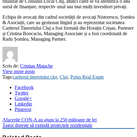
finalizat de Consiliul Local Cluj, atunci când se va identifica o altă
sursă de finanțare, respectiv unul sau mai mulți investitori privați.
Echipa de avocați din cadrul societății de avocați Nistorescu, Șomlea
& Asociații, care au gestionat litigiul și au reprezentat societatea
Cartierul Tineretului Cluj a fost formată din Horațiu Crișan, Partener
și Cristina Boncaciu, Managing Associate și a fost coordonată de
Radu Șomlea, Managing Partner.
Scris de:
Cristian Matache
View more posts
Tags:
cartierul tineretului cluj
,
Cluj
,
Polus Real Estate
Facebook
Twitter
Google+
Linkedin
Pinterest
Afacerile CON-A au ajuns la 250 milioane de lei
Tagor doreşte să extindă proiectele rezidenţiale