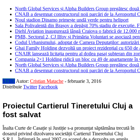
North Global Services și Alpha Builders Group pregătesc două cl
CNAB a desemnat constructorul noii parcări de la Aeroportul 
Noul stadion Dinamo primește undă verde pentru heliport
Sala Polivalentă din Brașov a depășit 70% stadiu de execuție. F
Diehl Aviation inaugurează lângă Craiova o fabrică de 12.000 
PMB, Sectorul 2, CJ Ilfov și Primăria Voluntari se asociază pent
Codul Urbanismului, adoptat de Camera Deputaților: autorizări m
Ghai Family Holding dezvoltă un proiect rezidențial cu 650 de a
CNAIR lansează licitația pentru al doilea pasaj subteran din z
Compania 2×1 Holding ridică un bloc cu 49 de apartamente în
North Global Services și Alpha Builders Group pregătesc două cl
CNAB a desemnat constructorul noii parcări de la Aeroportul 
STIRI
Autor:
Cristian Matache
-
februarie 3, 2016
Distribuie
Twitter
Facebook
Proiectul Cartierul Tineretului Cluj a
fost salvat
Înalta Curte de Casație și Justiție s-a pronunțat săptămâna trecută în
dosarul privind dizolvarea societății Cartierul Tineretului Cluj
S.R.L., înființată în anul 2007 cu scopul de a dezvolta un amplu