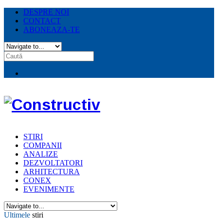
DESPRE NOI
CONTACT
ABONEAZA-TE
STIRI
COMPANII
ANALIZE
DEZVOLTATORI
ARHITECTURA
CONEX
EVENIMENTE
Ultimele
stiri