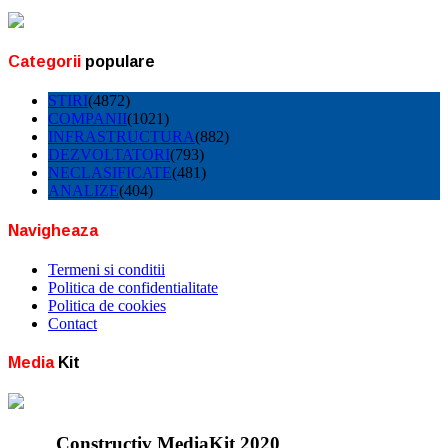
Categorii
populare
STIRI
(4872)
COMPANII
(1021)
INFRASTRUCTURA
(882)
DEZVOLTATORI
(793)
NECLASIFICATE
(481)
ANALIZE
(404)
Navigheaza
Termeni si conditii
Politica de confidentialitate
Politica de cookies
Contact
Media
Kit
Constructiv MediaKit 2020