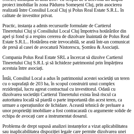
proiect imobiliar în zona Pădurea Someșeni Cluj, prin asocierea
realizată între Consiliul Local Cluj și Polus Real Estate S.R.L. în
calitate de investitor privat.
Practic, instanța a admis recursurile formulate de Cartierul
Tineretului Cluj și Consiliului Local Cluj împotriva hotărârilor din
apel și fond și a respins cererea de dizolvare înaintată de Polus Real
Estate S.R.L.. Hotărârea este irevocabilă, se arată într-un comunicat
de presă al casei de avocatură Nistorescu, Șomlea & Asociații.
Compania Polus Real Estate SRL a încercat să dizolve Cartierul
Tineretului Cluj S.R.L şi să lichideze patrimoniul prin împărțirea
acestuia între asociați.
Întâi, Consiliul Local a adus în patrimoniul acestei societăți un teren
cu o suprafață de 203 ha, în scopul construirii unui complex
rezidențial, lucru agreat contractual cu investitorul. Odată cu
dizolvarea societății Cartierul Tineretului exista însă riscul ca
autoritatea locală să piardă o parte importantă din acest teren, ca
urmare a operațiunilor de lichidare. Această tehnică de preluare a
unor proprietăți imobiliare a fost contracarată cu argumente solide de
echipa de avocați care a instrumentat dosarul.
Problema de drept supusă analizei instanțelor a vizat aplicabilitatea
sau inaplicabilitatea dispoziției legale care permite dizolvarea unei