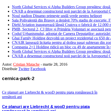
North Global Services și Alpha Builders Group pregătesc două cl
CNAB a desemnat constructorul noii parcări de la Aeroportul 
Noul stadion Dinamo primește undă verde pentru heliport
Sala Polivalentă din Brașov a depășit 70% stadiu de execuție. F
Diehl Aviation inaugurează lângă Craiova o fabrică de 12.000 
PMB, Sectorul 2, CJ Ilfov și Primăria Voluntari se asociază pent
Codul Urbanismului, adoptat de Camera Deputaților: autorizări m
Ghai Family Holding dezvoltă un proiect rezidențial cu 650 de a
CNAIR lansează licitația pentru al doilea pasaj subteran din z
Compania 2×1 Holding ridică un bloc cu 49 de apartamente în
North Global Services și Alpha Builders Group pregătesc două cl
CNAB a desemnat constructorul noii parcări de la Aeroportul 
Autor:
Cristian Matache
-
martie 28, 2016
Distribuie
Twitter
Facebook
cernica-park-2
Ce planuri are Liebrecht & wooD pentru piața românească în
următorii ani
Ce planuri are Liebrecht & wooD pentru piața