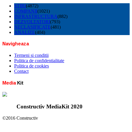
STIRI
(4872)
COMPANII
(1021)
INFRASTRUCTURA
(882)
DEZVOLTATORI
(793)
NECLASIFICATE
(481)
ANALIZE
(404)
Navigheaza
Termeni si conditii
Politica de confidentialitate
Politica de cookies
Contact
Media
Kit
Constructiv MediaKit 2020
©2016 Constructiv