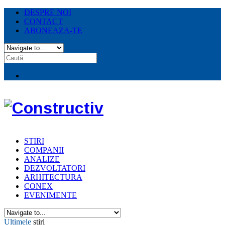
DESPRE NOI
CONTACT
ABONEAZA-TE
STIRI
COMPANII
ANALIZE
DEZVOLTATORI
ARHITECTURA
CONEX
EVENIMENTE
Ultimele
stiri